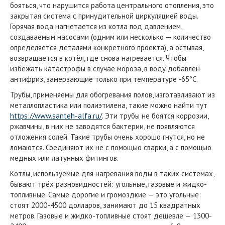
бояться, что нарушится работа центрального отопления, это
закрытая система с принудительной циркуляцией воды.
Горячая вода нагнетается из котла под давлением,
создаваемым насосами (одним или несколько — количество
определяется деталями конкретного проекта), а остывая,
возвращается в котёл, где снова нагревается. Чтобы
избежать катастрофы в случае мороза, в воду добавлен
антифриз, замерзающие только при температуре -65°С.
Трубы, применяемы для обогревания полов, изготавливают из
металлопластика или полиэтилена, такие можно найти тут
https://www.santeh-alfa.ru/
. Эти трубы не боятся коррозии,
ржавчины, в них не заводятся бактерии, не появляются
отложения солей. Такие трубы очень хорошо гнутся, но не
ломаются. Соединяют их не с помощью сварки, а с помощью
медных или латунных фитингов.
Котлы, используемые для нагревания воды в таких системах,
бывают трёх разновидностей: угольные, газовые и жидко-
топливные. Самые дорогие и громоздкие — это угольные:
стоят 2000-4500 долларов, занимают до 15 квадратных
метров. Газовые и жидко-топливные стоят дешевле — 1300-