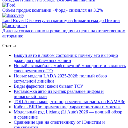
Объем продаж компании «Форд» снизился на 3.2%
Land Rover Dіscovery: за границу из Бирмингема до Пекина
Дилеры согласованно и резко подняли цены на отечественном
авторынке
Статьи
Выкуп авто в любом состоянии: почему это выгодно
даже для проблемных машин
Новый автомобиль: миф о вечной молодости и важность
своевременного ТО
Новые модели LADA 2025-2026: полный обзор
актуальной линейки
Виды фаркопов: какой бывает ТСУ
Растаможка авто из Китая: реальные цифры и
пошаговый план
ТОП-5 признаков, что пора менять запчасть на КАМАЗе
Кабель ВБШв: применение, характеристики и монтаж
Модельный ряд Lixiang (Li Auto) 2026 — полный обзор
и сравнение
Сравнение цен на спецтехнику от Юнистим и
конкурентов