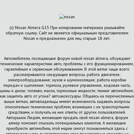
(с) Nissan Almera G15 При копировании материала указывайте
обратную ссылку. Сайт не является официальным представителем
Nissan и предназначен для лиц старше 18 лет.
Автолюбители, посещающие форум новой nissan almera, обсуждают
технические характеристики авто, проблемы с его функционированием,
гарантийным и сервисным обслуживанием. В этой ветке чаще всего
рассматриваются следующие вопросы. работа двигателя;
электрооборудование; кузов и шумоизоляция; работа коробки
передач и сцепления; тормоза, рулевое управление, ходовая часть;
шины и диски; топливо, масла, тормозные жидкости; тюнинг автомобиля;
как защитить авто от угона? автоаксессуары. Общаясь на перечисленных
выше ветках, автовладельцы имеют возможность задавать вопросы
относительно технических проблем, возникших с их транспортными
средствами, и получать на них ответы от других пользователей.
Авторынок Людям, желающим продать свой nissan almera, форум
алмер поможет отыскать потенциальных клиентов. А желающие
приобрести автомобиль этой марки смогут познакомиться здесь с
автовладельцами, выставляющими свои транспортные средства на