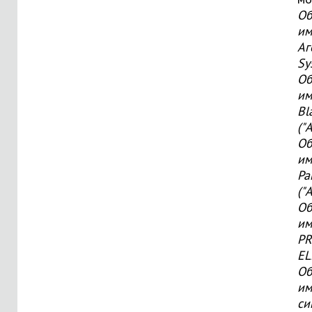
Об
им
Аг
Sy
Об
им
Bl
("
Об
им
Pa
("
Об
им
PR
EL
Об
им
си