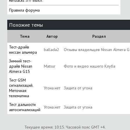
Refbacks
are
Выкл.
Правила форума
Похожие темы
Тема
Автор
Раздел
Тест-драйв
ballada2
Отзывы владельцев Nissan Almera 
ниссан альмера
Зимний тест-
драйв Nissan
Matsur
Фото и видео нашего Клуба
Almera G15
Тест GSM
сигнализаций.
Угона.нет
Защита от угона
Меточная
телематика
Тест дальности
Угона.нет
Защита от угона
автосигнализаций
Текущее время:
10:15
. Часовой пояс GMT +4.