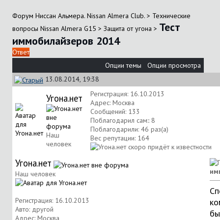
Форум Ниссан Альмера. Nissan Almera Club.
>
Технические
Тест
вопросы Nissan Almera G15
>
Защита от угона
>
иммобилайзеров 2014
Ответ
Опции темы
Опции просмотра
13.08.2014, 19:38
Регистрация: 16.10.2013
Угона.нет
Адрес: Москва
Сообщений: 133
Поблагодарил сам:: 8
Поблагодарили: 46 раз(а)
Наш
Вес репутации:
164
человек
Угона.нет
им
Наш человек
Сп
Регистрация: 16.10.2013
ко
Авто: другой
бы
Адрес: Москва