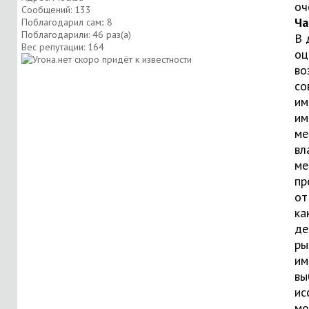
оч
Сообщений: 133
Ча
Поблагодарил сам:: 8
Поблагодарили: 46 раз(а)
В 
Вес репутации:
164
оц
во
со
им
им
ме
вл
ме
пр
от
ка
де
ры
им
вы
ис
мо