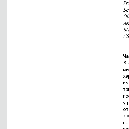
Pr
Se
Об
им
St
("
Ча
В 
мы
ха
им
та
пр
уг
от
эл
по
пр