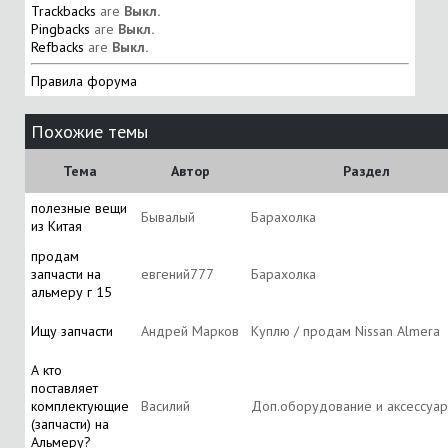
Trackbacks
are
Выкл.
Pingbacks
are
Выкл.
Refbacks
are
Выкл.
Правила форума
Похожие темы
Тема
Автор
Раздел
полезные вещи
Бывалый
Барахолка
из Китая
продам
запчасти на
евгений777
Барахолка
альмеру г 15
Ищу запчасти
Андрей Марков
Куплю / продам Nissan Almera
А кто
поставляет
комплектующие
Василий
Доп.оборудование и аксессуа
(запчасти) на
Альмеру?