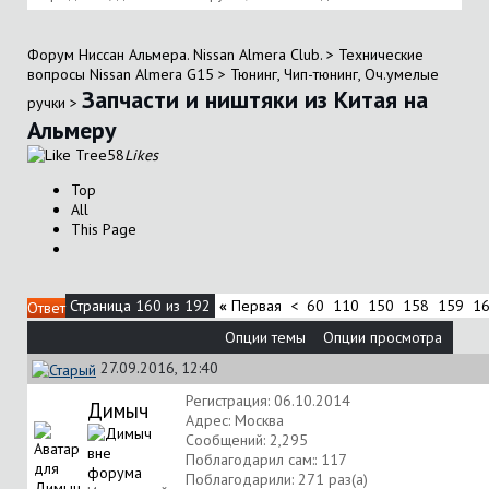
Форум Ниссан Альмера. Nissan Almera Club.
>
Технические
вопросы Nissan Almera G15
>
Тюнинг, Чип-тюнинг, Оч.умелые
Запчасти и ништяки из Китая на
ручки
>
Альмеру
58
Likes
Top
All
This Page
Страница 160 из 192
«
Первая
<
60
110
150
158
159
1
Ответ
Опции темы
Опции просмотра
27.09.2016, 12:40
Регистрация: 06.10.2014
Димыч
Адрес: Москва
Сообщений: 2,295
Поблагодарил сам:: 117
Поблагодарили: 271 раз(а)