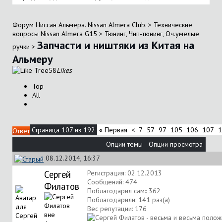
Форум Ниссан Альмера. Nissan Almera Club.
>
Технические
вопросы Nissan Almera G15
>
Тюнинг, Чип-тюнинг, Оч.умелые
Запчасти и ништяки из Китая на
ручки
>
Альмеру
58
Likes
Top
All
Страница 107 из 192
«
Первая
<
7
57
97
105
106
107
1
Ответ
Опции темы
Опции просмотра
08.12.2014, 16:37
Сергей
Регистрация: 02.12.2013
Сообщений: 474
Филатов
Поблагодарил сам:: 362
Поблагодарили: 141 раз(а)
Вес репутации:
176