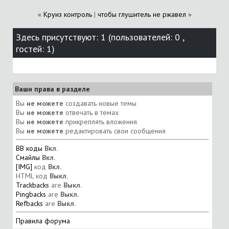
«
Круиз контроль
|
чтобы глушитель не ржавел
»
Здесь присутствуют: 1
(пользователей: 0 ,
гостей: 1)
Ваши права в разделе
Вы
не можете
создавать новые темы
Вы
не можете
отвечать в темах
Вы
не можете
прикреплять вложения
Вы
не можете
редактировать свои сообщения
BB коды
Вкл.
Смайлы
Вкл.
[IMG]
код
Вкл.
HTML код
Выкл.
Trackbacks
are
Выкл.
Pingbacks
are
Выкл.
Refbacks
are
Выкл.
Правила форума