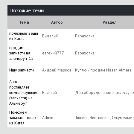
Похожие темы
Тема
Автор
Раздел
полезные вещи
Бывалый
Барахолка
из Китая
продам
запчасти на
евгений777
Барахолка
альмеру г 15
Ищу запчасти
Андрей Марков
Куплю / продам Nissan Almera
А кто
поставляет
комплектующие
Василий
Доп.оборудование и аксессуа
(запчасти) на
Альмеру?
Поможем
заказать товар
Аdmin
Тюнинг, Чип-тюнинг, Оч.умелые
из Китая