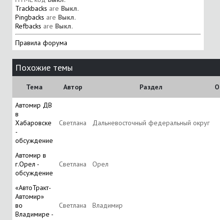
Trackbacks
are
Выкл.
Pingbacks
are
Выкл.
Refbacks
are
Выкл.
Правила форума
Похожие темы
Тема
Автор
Раздел
О
Автомир ДВ
в
Хабаровске
Светлана
Дальневосточный федеральный округ
-
обсуждение
Автомир в
г.Орел -
Светлана
Орел
обсуждение
«АвтоТракт-
Автомир»
во
Светлана
Владимир
Владимире -