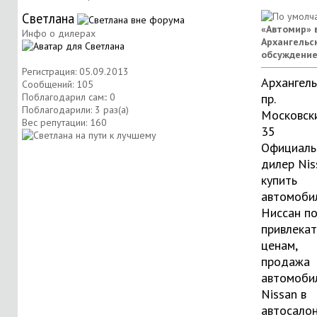
Светлана
«Автомир» 
Инфо о дилерах
Архангельск
обсуждени
Регистрация: 05.09.2013
Архангель
Сообщений: 105
Поблагодарил сам:: 0
пр.
Поблагодарили: 3 раз(а)
Московски
Вес репутации:
160
35
Официаль
дилер Nis
купить
автомоби
Ниссан п
привлека
ценам,
продажа
автомоби
Nissan в
автосало