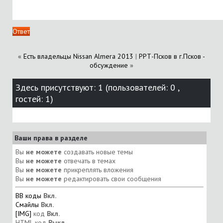
Ответ
«
Есть владельцы Nissan Almera 2013
|
РРТ-Псков в г.Псков -
обсуждение
»
Здесь присутствуют: 1
(пользователей: 0 ,
гостей: 1)
Ваши права в разделе
Вы
не можете
создавать новые темы
Вы
не можете
отвечать в темах
Вы
не можете
прикреплять вложения
Вы
не можете
редактировать свои сообщения
BB коды
Вкл.
Смайлы
Вкл.
[IMG]
код
Вкл.
HTML код
Выкл.