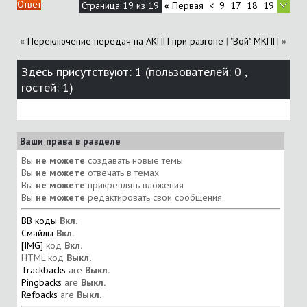
Ответ
Страница 19 из 19
«
Первая
<
9
17
18
19
«
Переключение передач на АКПП при разгоне
|
"Вой" МКПП
»
Здесь присутствуют: 1
(пользователей: 0 ,
гостей: 1)
Ваши права в разделе
Вы
не можете
создавать новые темы
Вы
не можете
отвечать в темах
Вы
не можете
прикреплять вложения
Вы
не можете
редактировать свои сообщения
BB коды
Вкл.
Смайлы
Вкл.
[IMG]
код
Вкл.
HTML код
Выкл.
Trackbacks
are
Выкл.
Pingbacks
are
Выкл.
Refbacks
are
Выкл.