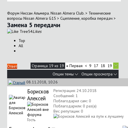
Форум Ниссан Альмера. Nissan Almera Club.
>
Технические
вопросы Nissan Almera G15
>
Сцепление, коробка передач
>
Замена 5 передачи
54
Likes
Top
All
Страница 19 из 19
«
Первая
<
9
17
18
19
Ответ
Опции темы
Опции просмотра
08.11.2018, 10:26
Борисков
Регистрация: 24.10.2018
Сообщений: 1
Алексей
Поблагодарил сам:: 0
Поблагодарили: 0 раз(а)
Вес репутации:
0
Гость