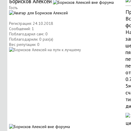
Борисков Алексей
Гость
Пр
Вс
Регистрация: 24.10.2018
фо
Сообщений: 1
На
Поблагодарил сам:: 0
за
Поблагодарили: 0 раз(а)
Вес репутации:
0
ше
пя
пе
пе
о
0.
5м
сч
ти
ди