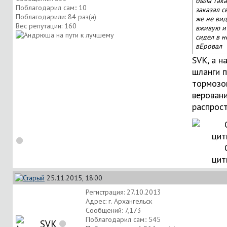
была така
Поблагодарил сам:: 10
заказал с
Поблагодарили: 84 раз(а)
же не вид
Вес репутации:
160
вживую и
сидел в н
вЕровал
SVK, а н
шланги 
тормозо
верован
распрос
цит
25.11.2015, 18:00
Регистрация: 27.10.2013
Адрес: г. Архангельск
Сообщений: 7,173
Поблагодарил сам:: 545
SVK