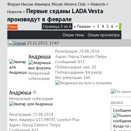
Форум Ниссан Альмера. Nissan Almera Club.
>
Новости
>
Первые седаны LADA Vesta
Новости
>
произведут в феврале
Страница 5 из 6
«
Первая
<
3
4
5
6
>
Ответ
Опции темы
Опции просмотра
25.11.2015, 17:47
Регистрация: 25.08.2014
Андрюша
Адрес: Город Святого Петра
Сообщений: 833
Поблагодарил сам:: 10
Поблагодарили: 84 раз(а)
Интересный
Вес репутации:
160
собеседник
Андрюша
Интересный собеседник
Цитата:
Сообщени
Регистрация: 25.08.2014
Авто: Альмера G15 МКПП, Comfort Plus
Адрес: Город Святого Петра
Когда-то 
Сообщений: 833