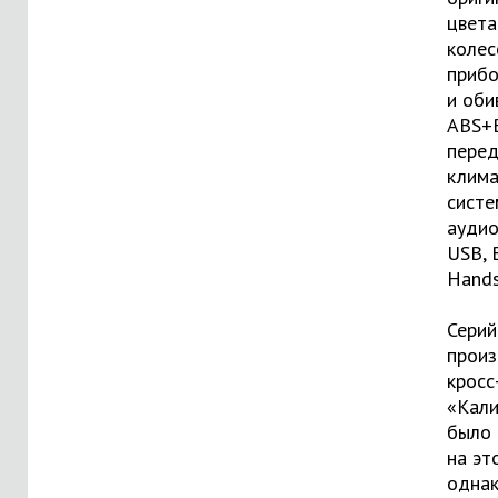
цвета
колес
прибо
и оби
ABS+B
перед
клима
систе
аудио
USB, 
Hands
Серий
произ
кросс
«Кал
было
на эт
одна