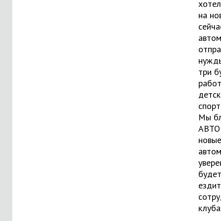
хотел
на но
сейча
авто
отпра
нужды
три б
работ
детск
спорт
Мы б
АВТО
новы
автом
увере
будет
ездит
сотру
клуба