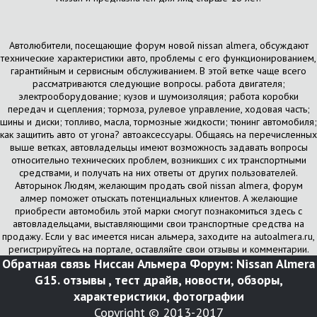
Автолюбители, посещающие форум новой nissan almera, обсуждают
технические характеристики авто, проблемы с его функционированием,
гарантийным и сервисным обслуживанием. В этой ветке чаще всего
рассматриваются следующие вопросы. работа двигателя;
электрооборудование; кузов и шумоизоляция; работа коробки
передач и сцепления; тормоза, рулевое управление, ходовая часть;
шины и диски; топливо, масла, тормозные жидкости; тюнинг автомобиля;
как защитить авто от угона? автоаксессуары. Общаясь на перечисленных
выше ветках, автовладельцы имеют возможность задавать вопросы
относительно технических проблем, возникших с их транспортными
средствами, и получать на них ответы от других пользователей.
Авторынок Людям, желающим продать свой nissan almera, форум
алмер поможет отыскать потенциальных клиентов. А желающие
приобрести автомобиль этой марки смогут познакомиться здесь с
автовладельцами, выставляющими свои транспортные средства на
продажу. Если у вас имеется нисан альмера, заходите на autoalmera.ru,
регистрируйтесь на портале, оставляйте свои отзывы и комментарии.
Обратная связь
Ниссан Альмера Форум: Nissan Almera
G15. отзывы , тест драйв, новости, обзоры,
характеристики, фотографии
Copyright © 2013-2017