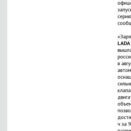
офици
запус
серию
сообщ
«Зар
LADA 
вышла
росси
в авг
авто
оснащ
сильн
клап
двига
объем
позв
дости
ч за 9
разви