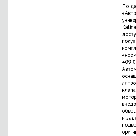
По д
«Авто
униве
Kalin
досту
покуп
компл
«норм
409 0
Авто
оснащ
литро
клап
мотор
внед
обвес
и зад
подве
ориги