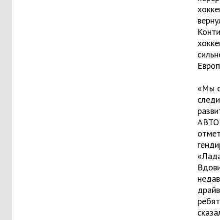
хокке
верну
Конти
хокке
сильн
Европ
«Мы с
следи
разви
АВТОВ
отме
генди
«Лад
Вдови
недав
драйв
ребят
сказа