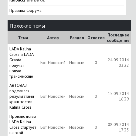
Refbacks
are
Выкл.
Правила форума
Похожие темы
Последнее
Тема
Автор
Раздел
Ответов
сообщение
LADA Kalina
Cross и LADA
Granta
24.09.2014
Бот Новостей
Новости
0
получат
03:22
новую
трансмиссию
АВТОВАЗ
поделился
15.09.2014
результатами
Бот Новостей
Новости
0
16:39
краш-тестов
Kalina Cross
Производство
LADA Kalina
08.09.2014
Cross стартует
Бот Новостей
Новости
0
17:33
на этой