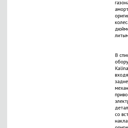
газон
аморт
ориги
колес
дюйм
литым
В спи
обор
Kalin
входя
задне
механ
приво
элект
детал
со вс
накл
ориги