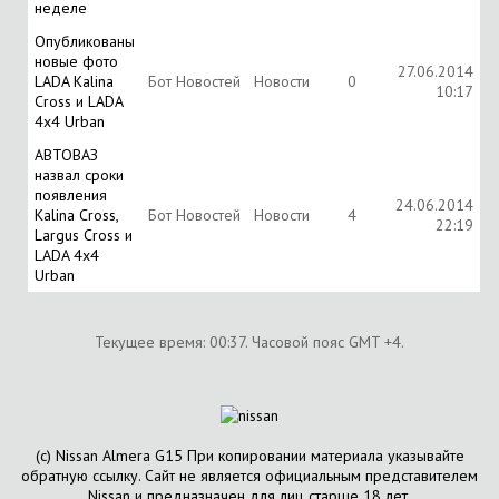
неделе
Опубликованы
новые фото
27.06.2014
LADA Kalina
Бот Новостей
Новости
0
10:17
Cross и LADA
4x4 Urban
АВТОВАЗ
назвал сроки
появления
24.06.2014
Kalina Cross,
Бот Новостей
Новости
4
22:19
Largus Cross и
LADA 4x4
Urban
Текущее время:
00:37
. Часовой пояс GMT +4.
(с) Nissan Almera G15 При копировании материала указывайте
обратную ссылку. Сайт не является официальным представителем
Nissan и предназначен для лиц старше 18 лет.