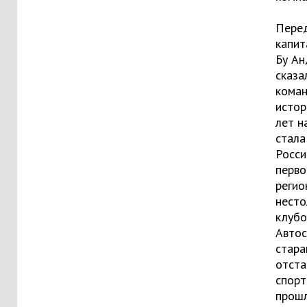
Пере
капит
Бу Ан
сказа
коман
истор
лет н
стала
Росси
перво
регио
несто
клубо
Автос
стара
отста
спорт
прошл