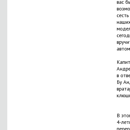
вас б
возм
сесть
наших
модел
сегод
вручи
автом
Капи
Андре
в отв
Бу Ан
врата
клюшк
В это
4-лет
перер