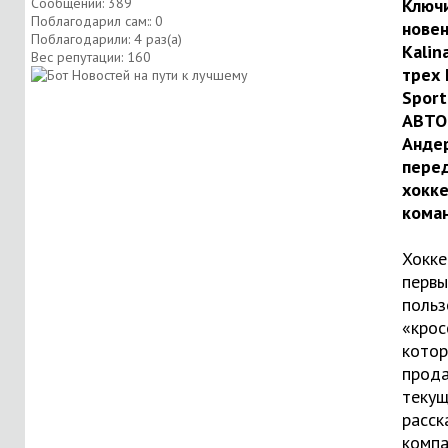
Сообщений: 389
Ключи
Поблагодарил сам:: 0
нове
Поблагодарили: 4 раз(а)
Kalin
Вес репутации:
160
трех 
Sport
АВТО
Анде
пере
хокк
кома
Хокке
перв
польз
«крос
котор
прода
текущ
расск
компа