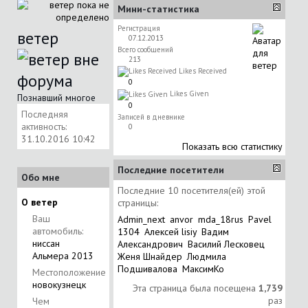
Мини-статистика
Регистрация
ветер
07.12.2013
Всего сообщений
213
Likes Received
0
Likes Given
Познавший многое
0
Последняя
Записей в дневнике
активность:
0
31.10.2016
10:42
Показать всю статистику
Последние посетители
Обо мне
Последние 10 посетителя(ей) этой
О ветер
страницы:
Ваш
Admin_next
anvor
mda_18rus
Pavel
автомобиль:
1304
Алексей lisiy
Вадим
ниссан
Александрович
Василий Лесковец
Альмера 2013
Женя Шнайдер
Людмила
Подшивалова
МаксимКо
Местоположение
новокузнецк
Эта страница была посещена
1,739
раз
Чем