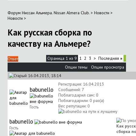
Форум Ниссан Альмера. Nissan Almera Club.
>
Новости
>
Новости
>
Как русская сборка по
качеству на Альмере?
Страница 1 из 9
1
2
3
>
Последняя
»
Ответ
Опции темы
Опции просмотра
16.04.2013, 18:14
Регистрация: 16.04.2013
babunello
Сообщений: 7
Поблагодарил сам:: 0
Поблагодарили: 0 раз(а)
Вес репутации:
0
Гость
babunello
Как русс
Гость
сборка п