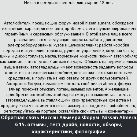
Nissan и предназначен для лиц старше 18 лет.
Автолюбители, посещающие форум новой nissan almera, обсуждают
технические характеристики авто, проблемы с его функционированием,
гарантийным и сервисным обслуживанием. В этой ветке чаще всего
рассматриваются следующие вопросы. работа двигателя;
электрооборудование; кузов и шумоизоляция; работа коробки
передач и сцепления; тормоза, рулевое управление, ходовая часть;
шины и диски; топливо, масла, тормозные жидкости; тюнинг автомобиля;
как защитить авто от угона? автоаксессуары. Общаясь на перечисленных
выше ветках, автовладельцы имеют возможность задавать вопросы
относительно технических проблем, возникших с их транспортными
средствами, и получать на них ответы от других пользователей.
Авторынок Людям, желающим продать свой nissan almera, форум
алмер поможет отыскать потенциальных клиентов. А желающие
приобрести автомобиль этой марки смогут познакомиться здесь с
автовладельцами, выставляющими свои транспортные средства на
продажу. Если у вас имеется нисан альмера, заходите на autoalmera.ru,
регистрируйтесь на портале, оставляйте свои отзывы и комментарии.
Обратная связь
Ниссан Альмера Форум: Nissan Almera
G15. отзывы , тест драйв, новости, обзоры,
характеристики, фотографии