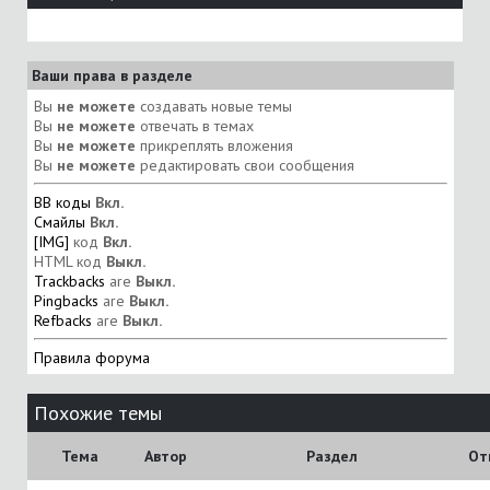
Ваши права в разделе
Вы
не можете
создавать новые темы
Вы
не можете
отвечать в темах
Вы
не можете
прикреплять вложения
Вы
не можете
редактировать свои сообщения
BB коды
Вкл.
Смайлы
Вкл.
[IMG]
код
Вкл.
HTML код
Выкл.
Trackbacks
are
Выкл.
Pingbacks
are
Выкл.
Refbacks
are
Выкл.
Правила форума
Похожие темы
Тема
Автор
Раздел
От