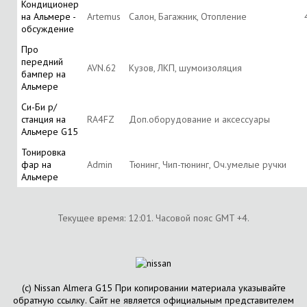
Кондиционер
на Альмере -
Artemus
Салон, Багажник, Отопление
обсуждение
Про
передний
AVN.62
Кузов, ЛКП, шумоизоляция
бампер на
Альмере
Си-Би р/
станция на
RA4FZ
Доп.оборудование и аксессуары
Альмере G15
Тонировка
фар на
Аdmin
Тюнинг, Чип-тюнинг, Оч.умелые ручки
Альмере
Текущее время:
12:01
. Часовой пояс GMT +4.
(с) Nissan Almera G15 При копировании материала указывайте
обратную ссылку. Сайт не является официальным представителем