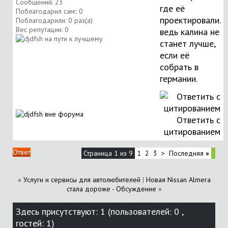
Сообщений: 23
где её
Поблагодарил сам:: 0
проектировали.
Поблагодарили: 0 раз(а)
Вес репутации:
0
ведь калина не
станет лучше,
если её
собрать в
германии.
Ответить с
цитированием
Ответ
Страница 1 из 9
1
2
3
>
Последняя
»
«
Услуги и сервисы для автолюбителей
|
Новая Nissan Almera
стала дороже - Обсуждение
»
Здесь присутствуют: 1
(пользователей: 0 ,
гостей: 1)