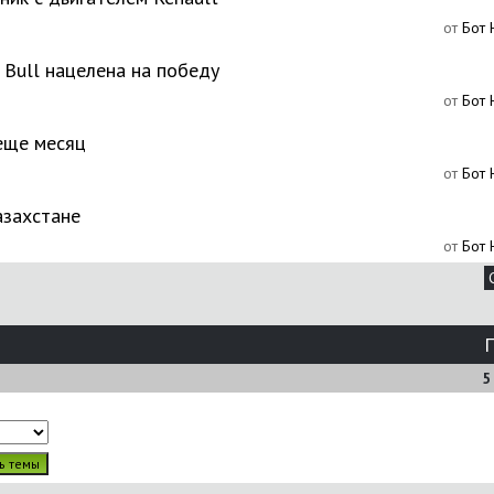
от
Бот 
d Bull нацелена на победу
от
Бот 
еще месяц
от
Бот 
азахстане
от
Бот 
5