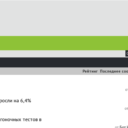
Рейтинг
Последнее со
о
росли на 6,4%
о
я гоночных тестов в
от
Бот 