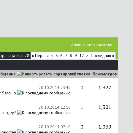
Искать в этом разделе
Страница 7 из 28
«
Первая
<
5
6
7
8
9
17
>
Последняя
»
общение
Ответов
Просмотров
0
1,327
20.10.2014
23:49
т
Sergilio
1
1,301
20.10.2014
12:10
т
cergey7
0
1,039
20.10.2014
07:10
Новостей