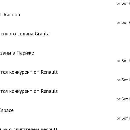
от
Бот 
t Racoon
от
Бот 
енного седана Granta
азаны в Париже
от
Бот 
ится конкурент от Renault
от
Бот 
ится конкурент от Renault
от
Бот 
Espace
от
Бот 
ик с двигателем Renault