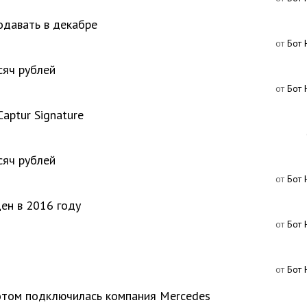
одавать в декабре
от
Бот 
сяч рублей
от
Бот 
aptur Signature
сяч рублей
от
Бот 
ен в 2016 году
от
Бот 
от
Бот 
отом подключилась компания Mercedes