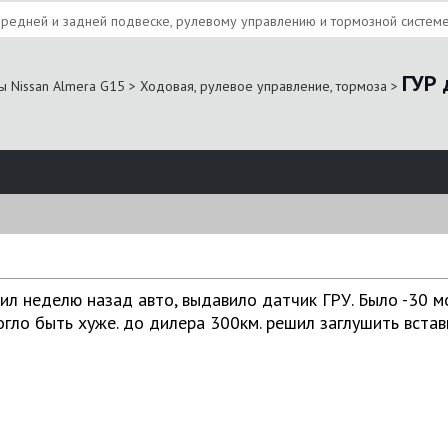
редней и задней подвеске, рулевому управлению и тормозной систем
ГУР 
ы Nissan Almera G15
>
Ходовая, рулевое управление, тормоза
>
пил неделю назад авто, выдавило датчик ГРУ. Было -30 
гло быть хуже. до дилера 300км. решил заглушить встав