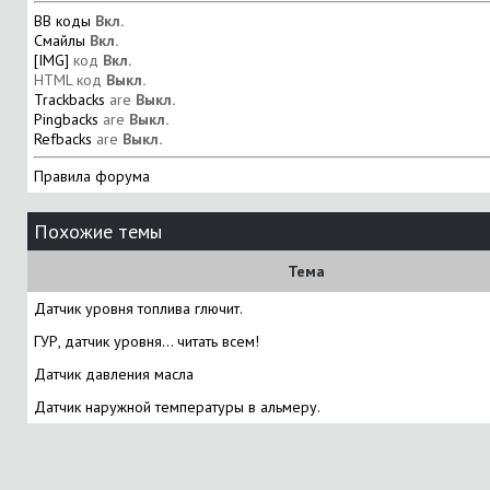
BB коды
Вкл.
Смайлы
Вкл.
[IMG]
код
Вкл.
HTML код
Выкл.
Trackbacks
are
Выкл.
Pingbacks
are
Выкл.
Refbacks
are
Выкл.
Правила форума
Похожие темы
Тема
Датчик уровня топлива глючит.
ГУР, датчик уровня... читать всем!
Датчик давления масла
Датчик наружной температуры в альмеру.