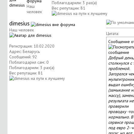
Поблагодарили: 3 раз(а)
Наш
Вес репутации:
81
человек
dimesius
Наш человек
Цитата:
Сообщение о
Регистрация: 10.02.2020
Адрес: Беларусь
Сообщений: 92
Добрый день,
Поблагодарил сам:: 0
столкнулся с 
Поблагодарили: 3 раз(а)
проблемой.
Вес репутации:
81
Загорелся че
мультитроник
выдал ошибк
(замыкание н
массу), замен
результата не
проверили
проводку -то
нормально. В
сервисе про
под евро 2- ч
погас, но вот