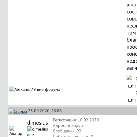
в н
сос
сов
несл
том 
бла
про
кон
нед
запч
цит
23.09.2020, 13:08
Регистрация: 10.02.2020
dimesius
Адрес: Беларусь
Сообщений: 92
Поблагодарил сам:: 0