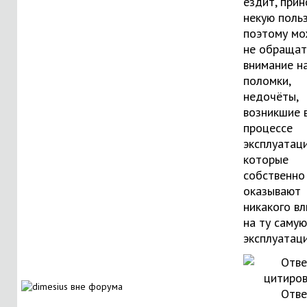
ездит, прин
некую польз
поэтому м
не обращат
внимание н
поломки,
недочёты,
возникшие 
процессе
эксплуатаци
которые
собственно
оказывают
никакого в
на ту самую
эксплуатац
Отве