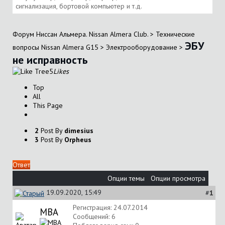
сигнализация, бортовой компьютер и т.д.
Форум Ниссан Альмера. Nissan Almera Club.
>
Технические
ЭБУ
вопросы Nissan Almera G15
>
Электрооборудование
>
не исправность
5
Likes
Top
All
This Page
2
Post By
dimesius
3
Post By
Orpheus
Ответ
Опции темы
Опции просмотра
19.09.2020, 15:49
#
1
Регистрация: 24.07.2014
МВА
Сообщений: 6