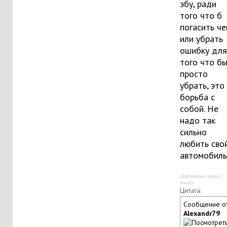
эбу, ради
того что б
погасить че
или убрать
ошибку для
того что б
просто
убрать, это
борьба с
собой. Не
надо так
сильно
любить сво
автомобиль
Добавлено через 7
минут
Цитата:
Сообщение о
Alexandr79