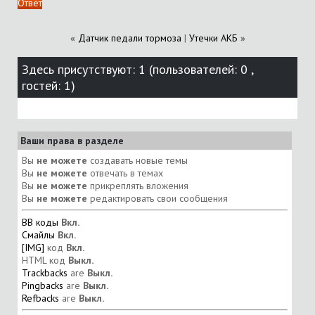
Ответ
«
Датчик педали тормоза
|
Утечки АКБ
»
Здесь присутствуют: 1
(пользователей: 0 ,
гостей: 1)
Ваши права в разделе
Вы
не можете
создавать новые темы
Вы
не можете
отвечать в темах
Вы
не можете
прикреплять вложения
Вы
не можете
редактировать свои сообщения
BB коды
Вкл.
Смайлы
Вкл.
[IMG]
код
Вкл.
HTML код
Выкл.
Trackbacks
are
Выкл.
Pingbacks
are
Выкл.
Refbacks
are
Выкл.