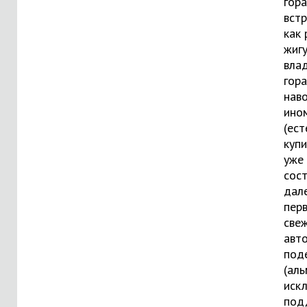
гор
вст
как 
жигу
вла
гор
нав
ино
(ест
куп
уже 
сос
дал
пер
свеж
авт
под
(аль
иск
под