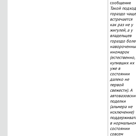
Такой подход
гораздо чаще
встречается
как раз не у
жигулей, а у
владельцев
гораздо боле
навороченны
иномарок
(естественно,
купивших их
уже в
состоянии
далеко не
первой
свежести). А
автовазовски
поделки
(альмера не
исключение)
поддерживат
в нормально
состоянии
совсем