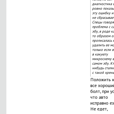
диагностика 
ровно показы
эту ошибку и
не сбрасывает
Спецы говоря
проблема с с
эбу, в роде к
то образом о
прописалась 
удалить ее м
только если в
в какуюту
микросхему 
самом эбу. К
нибудь сталк
с такой хрен
Положить н
все хороши
болт, при у
что авто
исправно ез
Не едет,