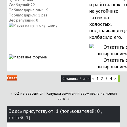
и работал как то
Сообщений: 22
Поблагодарил сам:: 19
не устойчиво
Поблагодарили: 1 раз
затем на
Вес репутации:
0
холостых,
подтраивал,дец
колбасило его.
Ответить 
цитирование
Ответ
Страница 2 из 4
<
1
2
3
4
>
«
-32 не заводится
|
Катушка зажигания заржавела на новом
авто!
»
Здесь присутствуют: 1
(пользователей: 0 ,
гостей: 1)