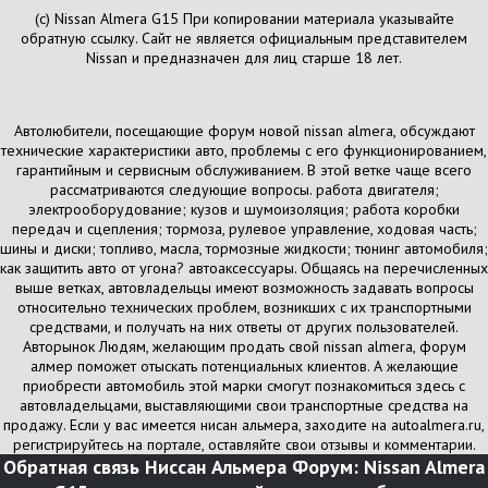
(с) Nissan Almera G15 При копировании материала указывайте
обратную ссылку. Сайт не является официальным представителем
Nissan и предназначен для лиц старше 18 лет.
Автолюбители, посещающие форум новой nissan almera, обсуждают
технические характеристики авто, проблемы с его функционированием,
гарантийным и сервисным обслуживанием. В этой ветке чаще всего
рассматриваются следующие вопросы. работа двигателя;
электрооборудование; кузов и шумоизоляция; работа коробки
передач и сцепления; тормоза, рулевое управление, ходовая часть;
шины и диски; топливо, масла, тормозные жидкости; тюнинг автомобиля;
как защитить авто от угона? автоаксессуары. Общаясь на перечисленных
выше ветках, автовладельцы имеют возможность задавать вопросы
относительно технических проблем, возникших с их транспортными
средствами, и получать на них ответы от других пользователей.
Авторынок Людям, желающим продать свой nissan almera, форум
алмер поможет отыскать потенциальных клиентов. А желающие
приобрести автомобиль этой марки смогут познакомиться здесь с
автовладельцами, выставляющими свои транспортные средства на
продажу. Если у вас имеется нисан альмера, заходите на autoalmera.ru,
регистрируйтесь на портале, оставляйте свои отзывы и комментарии.
Обратная связь
Ниссан Альмера Форум: Nissan Almera