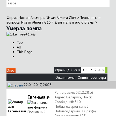
газов.
Форум Ниссан Альмера. Nissan Almera Club.
>
Технические
вопросы Nissan Almera G15
>
Двигатель и его системы
>
Умерла помпа
4
Likes
Top
All
This Page
Страница 2 из 4
<
1
2
3
4
>
Ответ
Опции темы
Опции просмотра
22.01.2017, 20:23
Регистрация: 07.12.2016
Евгеньевич
Адрес: Беларусь, Пинск
Сообщений: 310
Поблагодарил сам:: 2
Поблагодарили: 32 раз(а)
Познавший
Вес репутации:
125