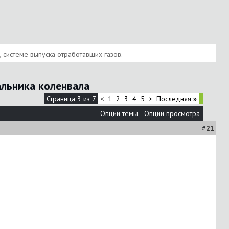
, системе выпуска отработавших газов.
альника коленвала
Страница 3 из 7
<
1
2
3
4
5
>
Последняя
»
Опции темы
Опции просмотра
#
21