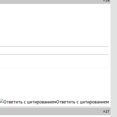
#
26
Ответить с цитированием
#
27