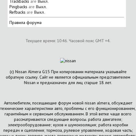
Trackbacks
are
Выкл.
Pingbacks
are
Выкл.
Refbacks
are
Выкл.
Правила форума
Текущее время:
10:46
. Часовой пояс GMT +4.
(с) Nissan Almera G15 При копировании материала указывайте
обратную ссылку. Сайт не является официальным представителем
Nissan и предназначен для лиц старше 18 лет.
Автолюбители, посещающие форум новой nissan almera, обсуждают
технические характеристики авто, проблемы с его функционированием,
гарантийным и сервисным обслуживанием. В этой ветке чаще всего
рассматриваются следующие вопросы. работа двигателя;
электрооборудование; кузов и шумоизоляция; работа коробки
передач и сцепления; тормоза, рулевое управление, ходовая часть;
шины и диски; топливо, масла, тормозные жидкости; тюнинг автомобиля;