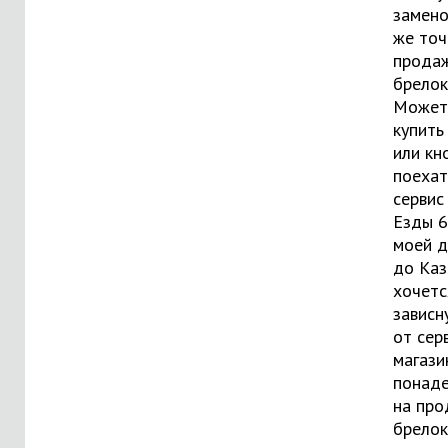
замено
же точ
прода
брелок
Может
купить
или кн
поехат
сервис 
Езды 6
моей д
до Каз
хочетс
зависн
от сер
магази
понад
на про
брелоко