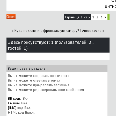
От
цити
Ответ
Страница 1 из 3
1
2
3
>
«
Куда подключить фронтальную камеру?
|
Автоодеяло
»
Здесь присутствуют: 1
(пользователей: 0 ,
гостей: 1)
Ваши права в разделе
Вы
не можете
создавать новые темы
Вы
не можете
отвечать в темах
Вы
не можете
прикреплять вложения
Вы
не можете
редактировать свои сообщения
BB коды
Вкл.
Смайлы
Вкл.
[IMG]
код
Вкл.
HTML код
Выкл.