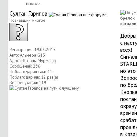
многое
Султан Гарипов
брелок
Познавший многое
сигнали
Добрый
с нас
всех!
Регистрация: 19.03.2017
Авто: Альмера G15
Сигнал
Адрес: Казань, Мурманск
STARLI
Сообщений: 236
но это
Поблагодарил сам:: 11
Поблагодарили: 12 раз(а)
Вопрос
Вес репутации:
119
по бре
Кнопк
постан
охрану
времен
срабат
прошл
в Каза