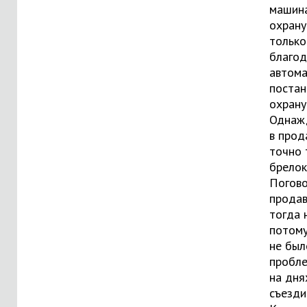
машин
охрану
только
благод
автома
постан
охрану
Однаж
в прод
точно 
брелок
Погово
продав
тогда 
потому
не был
пробле
на дня
съезди