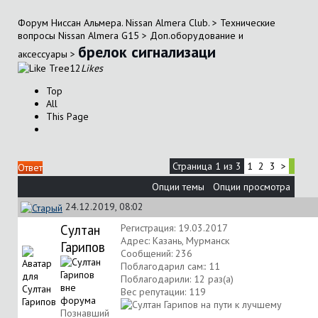
Форум Ниссан Альмера. Nissan Almera Club.
>
Технические
вопросы Nissan Almera G15
>
Доп.оборудование и
брелок сигнализаци
аксессуары
>
12
Likes
Top
All
This Page
Страница 1 из 3
1
2
3
>
Ответ
Опции темы
Опции просмотра
24.12.2019, 08:02
Султан
Регистрация: 19.03.2017
Адрес: Казань, Мурманск
Гарипов
Сообщений: 236
Поблагодарил сам:: 11
Поблагодарили: 12 раз(а)
Вес репутации:
119
Познавший