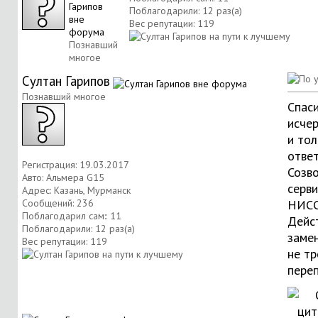
Поблагодарили: 12 раз(а)
Вес репутации:
119
Познавший
многое
Султан Гарипов
Познавший многое
Спас
исче
и то
ответ
Регистрация: 19.03.2017
Созво
Авто: Альмера G15
серв
Адрес: Казань, Мурманск
Сообщений: 236
НИСС
Поблагодарил сам:: 11
Дейс
Поблагодарили: 12 раз(а)
заме
Вес репутации:
119
не тр
пере