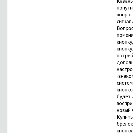
Казань
попутн
вопрос
сигнал
Вопрос
помен
кнопку
кнопку,
потреб
допол
настро
-знако
систем
кнопко
будет 
воспри
новый 
Купить
брелок
кнопку