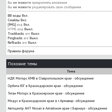
Вы
не можете
прикреплять вложения
Вы
не можете
редактировать свои сообщения
BB коды
Вкл.
Смайлы
Вкл.
[IMG]
код
Вкл.
HTML код
Выкл.
Trackbacks
are
Выкл.
Pingbacks
are
Выкл.
Refbacks
are
Выкл.
Правила форума
Похожие темы
Тема
НДК Моторс КМВ в Ставропольском крае - обсуждение
Орбита-ЮГ в Краснодарском крае - обсуждение
Титан Моторс в Красноярском крае - обсуждение
Модус в Краснодарском крае в г.Армавир- обсуждение
Автоцентр АНТ Nissan в Алтайском крае г.Барнаул - обсуждение