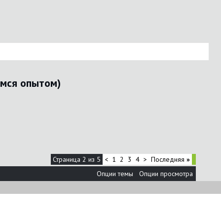
имся опытом)
Страница 2 из 5
<
1
2
3
4
>
Последняя
»
Опции темы
Опции просмотра