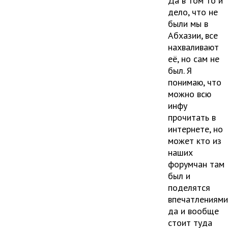
Да в том то и
дело, что не
были мы в
Абхазии, все
нахваливают
её, но сам не
был. Я
понимаю, что
можно всю
инфу
прочитать в
интернете, но
может кто из
наших
форумчан там
был и
поделятся
впечатлениями
да и вообще
стоит туда