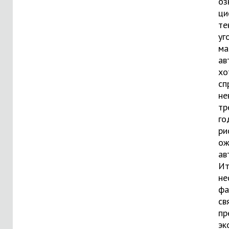
оз
ци
те
уг
ма
ав
хо
сп
не
тр
го
ри
ож
ав
Ит
не
фа
св
пр
эк