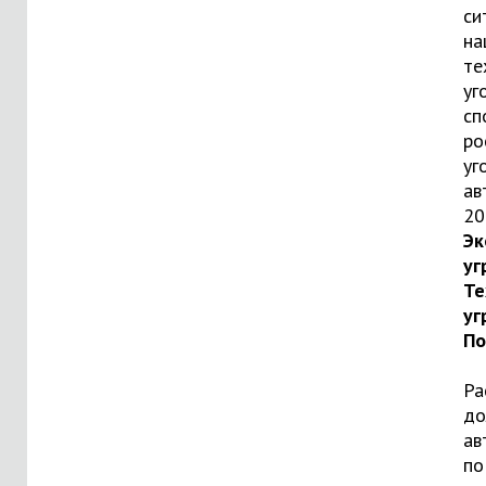
си
на
те
уг
сп
ро
уг
ав
20
Эк
уг
Те
уг
По
Ра
до
ав
по