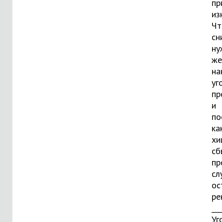
пр
из
Чт
сн
ну
же
на
уг
пр
и
по
ка
хи
сб
пр
сл
ос
ре
___
Уг