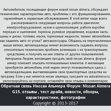
Автолюбители, посещающие форум новой nissan almera, обсуждают
технические характеристики авто, проблемы с его функционированием,
гарантийным и сервисным обслуживанием. В этой ветке чаще всего
рассматриваются следующие вопросы. работа двигателя;
электрооборудование; кузов и шумоизоляция; работа коробки
передач и сцепления; тормоза, рулевое управление, ходовая часть;
шины и диски; топливо, масла, тормозные жидкости; тюнинг автомобиля;
как защитить авто от угона? автоаксессуары. Общаясь на перечисленных
выше ветках, автовладельцы имеют возможность задавать вопросы
относительно технических проблем, возникших с их транспортными
средствами, и получать на них ответы от других пользователей.
Авторынок Людям, желающим продать свой nissan almera, форум
алмер поможет отыскать потенциальных клиентов. А желающие
приобрести автомобиль этой марки смогут познакомиться здесь с
автовладельцами, выставляющими свои транспортные средства на
продажу. Если у вас имеется нисан альмера, заходите на autoalmera.ru,
регистрируйтесь на портале, оставляйте свои отзывы и комментарии.
Обратная связь
Ниссан Альмера Форум: Nissan Almera
G15. отзывы , тест драйв, новости, обзоры,
характеристики, фотографии
Copyright © 2013-2017