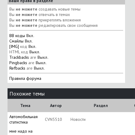
Ваши права в разделе
Вы
не можете
создавать новые темы
Вы
не можете
отвечать в темах
Вы
не можете
прикреплять вложения
Вы
не можете
редактировать свои сообщения
BB коды
Вкл.
Смайлы
Вкл.
[IMG]
код
Вкл.
HTML код
Выкл.
Trackbacks
are
Выкл.
Pingbacks
are
Выкл.
Refbacks
are
Выкл.
Правила форума
Похожие темы
Тема
Автор
Раздел
Автомобильная
CVN5510
Новости
статистика
мне надо на