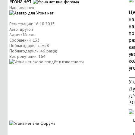
Угона.нет
Наш человек
Це
на
Регистрация: 16.10.2013
на
Авто: другой
по
Адрес: Москва
ра
Сообщений: 133
Поблагодарил сам:: 8
за
Поблагодарили: 46 раз(а)
ув
Вес репутации:
164
ко
уг
___
Уг
Ду
д.
30