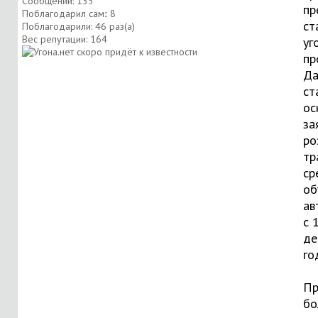
Сообщений: 133
пр
Поблагодарил сам:: 8
ст
Поблагодарили: 46 раз(а)
Вес репутации:
164
уг
пр
Да
ст
ос
за
ро
тр
ср
об
ав
с 
де
го
Пр
бо