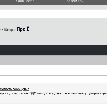
Сообщество
Календарь
Про Ё
е
>
Юмор
>
дацким дилером как НДК моторс все равно всю мелочевку придется дел