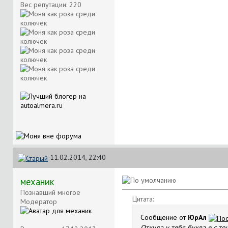
Вес репутации:
220
11.02.2014, 22:40
механик
Познавший многое
Цитата:
Модератор
Сообщение от
ЮрАл
Откуда у тебя буква е с то