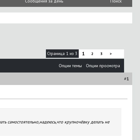
Сообщения за день
Поиск
Страница 1 из 3
1
2
3
>
Опции темы
Опции просмотра
#
1
ать самостоятельно,надеюсь,что крупночёвку делать не