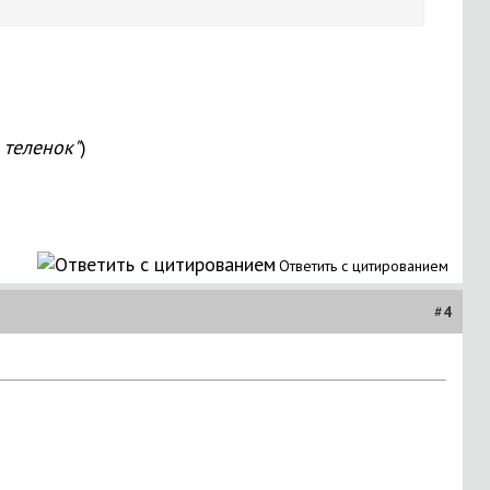
 теленок"
)
Ответить с цитированием
#
4