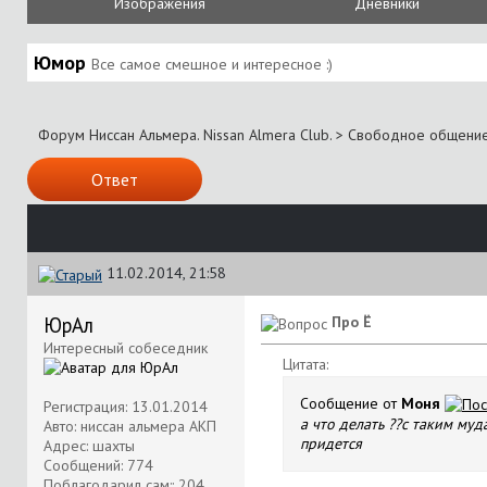
Изображения
Дневники
Юмор
Все самое смешное и интересное :)
Форум Ниссан Альмера. Nissan Almera Club.
>
Свободное общени
Ответ
11.02.2014, 21:58
ЮрАл
Про Ё
Интересный собеседник
Цитата:
Сообщение от
Моня
Регистрация: 13.01.2014
а что делать ??с таким му
Авто: ниссан альмера АКП
придется
Адрес: шахты
Сообщений: 774
Поблагодарил сам:: 204