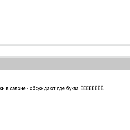
и в салоне - обсуждают где буква ЁЁЁЁЁЁЁЁ.