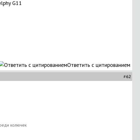
ylphy G11
Ответить с цитированием
#
62