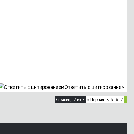
Ответить с цитированием
Страница 7 из 7
«
Первая
<
5
6
7