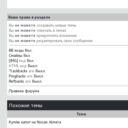
Ваши права в разделе
Вы
не можете
создавать новые темы
Вы
не можете
отвечать в темах
Вы
не можете
прикреплять вложения
Вы
не можете
редактировать свои сообщения
BB коды
Вкл.
Смайлы
Вкл.
[IMG]
код
Вкл.
HTML код
Выкл.
Trackbacks
are
Выкл.
Pingbacks
are
Выкл.
Refbacks
are
Выкл.
Правила форума
Похожие темы
Тема
Куплю капот на Nissan Almera