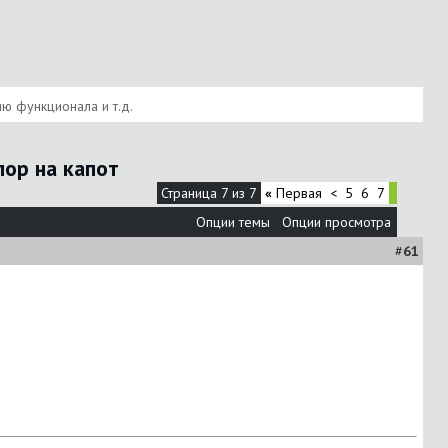
ию функционала и т.д.
пор на капот
Страница 7 из 7
«
Первая
<
5
6
7
Опции темы
Опции просмотра
#
61