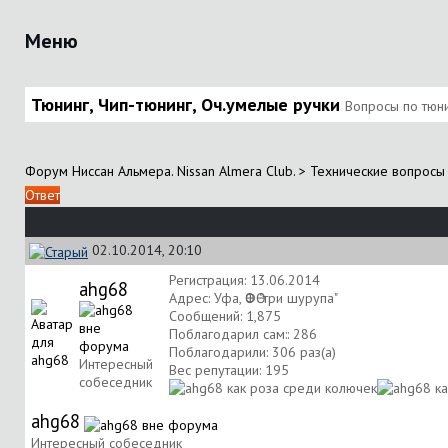
Меню
Тюнинг, Чип-тюнинг, Оч.умелые ручки
Вопросы по тюни
Форум Ниссан Альмера. Nissan Almera Club.
>
Технические вопросы 
Ответ
02.10.2014, 20:10
Регистрация: 13.06.2014
ahg68
Адрес: Уфа, ӨФӨ "три шурупа"
Сообщений: 1,875
Поблагодарил сам:: 286
Поблагодарили: 306 раз(а)
Интересный
Вес репутации:
195
собеседник
ahg68
Интересный собеседник