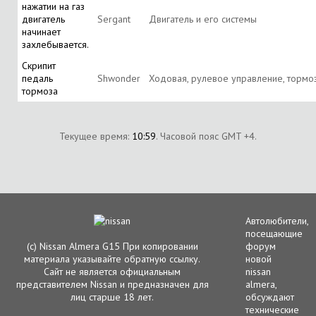
нажатии на газ
двигатель
Sergant
Двигатель и его системы
начинает
захлебывается.
Скрипит
педаль
Shwonder
Ходовая, рулевое управление, тормо
тормоза
Текущее время:
10:59
. Часовой пояс GMT +4.
Автолюбители,
посещающие
(с) Nissan Almera G15 При копировании
форум
материала указывайте обратную ссылку.
новой
Сайт не является официальным
nissan
представителем Nissan и предназначен для
almera,
лиц старше 18 лет.
обсуждают
технические