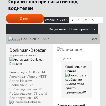
Скрипит пол при нажатии под
водителем
Ответ
Страница 3 из 3
3
<
1
2
Опции темы
Опции просмотра
22.04.2014, 13:07
#
21
Donkhuan-Debazan
Хороший человек
Цитата:
Сообщение от
Огнёва
Регистрация: 10.03.2014
Авто: Nissan Almera МКПП
Адрес: Moscow
иногда надо
Сообщений: 528
просто
Поблагодарил сам:: 95
промолчать!!!
Поблагодарили: 79 раз(а)
Вес репутации:
165
Даже полезней