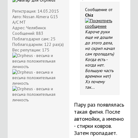
Сообщение от
Регистрация: 14.03.2015
Chiz
Авто: Nissan Almera G15
A/C MT
Адрес: Челябинск
Кароче руки
Сообщений: 883
еще не дошли
Поблагодарил сам:: 25
до этого дела,
Поблагодарили: 122 раз(а)
но скрип начал
Вес репутации:
175
сам пропадать)
Когда есть -
когда нет.
Большую часть
времени нет)
Хз почему
так...
Пару раз появлялась
такая фигня. После
автомойки, а именно
- стирки ковров.
Затем пропадает.