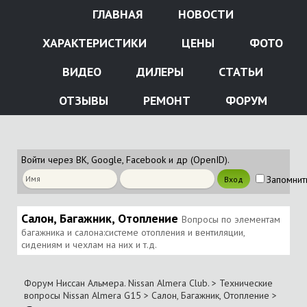
ГЛАВНАЯ
НОВОСТИ
ХАРАКТЕРИСТИКИ
ЦЕНЫ
ФОТО
ВИДЕО
ДИЛЕРЫ
СТАТЬИ
ОТЗЫВЫ
РЕМОНТ
ФОРУМ
Войти через ВК, Google, Facebook и др (OpenID).
Запомнит
Салон, Багажник, Отопление
Вопросы по элементам
багажника и салона:системе отопления и вентиляции,
сидениям и чехлам на них и т.д.
Форум Ниссан Альмера. Nissan Almera Club.
>
Технические
вопросы Nissan Almera G15
>
Салон, Багажник, Отопление
>