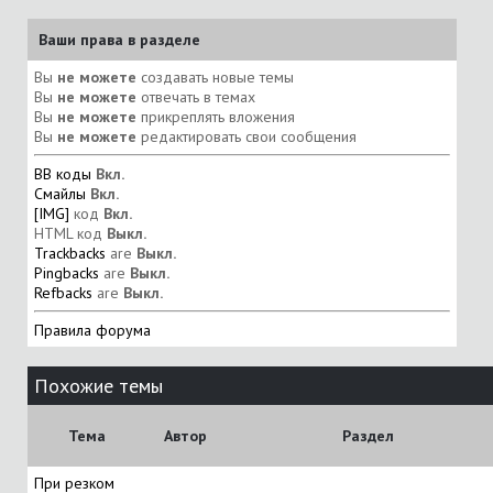
Ваши права в разделе
Вы
не можете
создавать новые темы
Вы
не можете
отвечать в темах
Вы
не можете
прикреплять вложения
Вы
не можете
редактировать свои сообщения
BB коды
Вкл.
Смайлы
Вкл.
[IMG]
код
Вкл.
HTML код
Выкл.
Trackbacks
are
Выкл.
Pingbacks
are
Выкл.
Refbacks
are
Выкл.
Правила форума
Похожие темы
Тема
Автор
Раздел
При резком