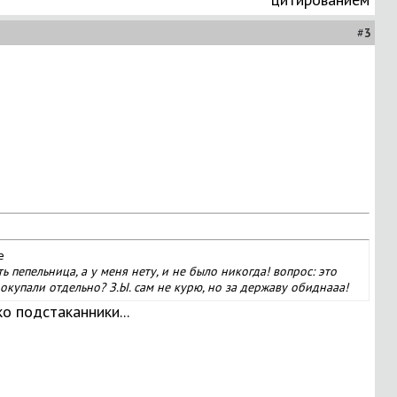
#
3
ь пепельница, а у меня нету, и не было никогда! вопрос: это
купали отдельно? З.Ы. сам не курю, но за державу обиднааа!
о подстаканники...