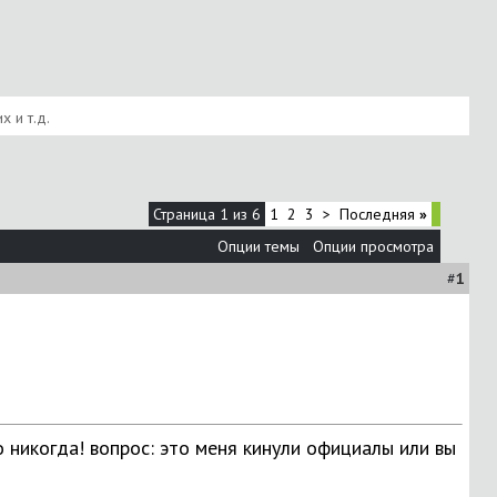
 и т.д.
Страница 1 из 6
1
2
3
>
Последняя
»
Опции темы
Опции просмотра
#
1
ло никогда! вопрос: это меня кинули официалы или вы