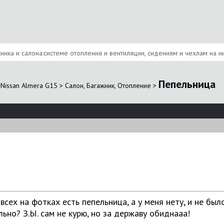
ика и салона:системе отопления и вентиляции, сидениям и чехлам на них
Пепельница
Nissan Almera G15
>
Салон, Багажник, Отопление
>
всех на фотках есть пепельница, а у меня нету, и не бы
ьно? З.Ы. сам не курю, но за державу обиднааа!