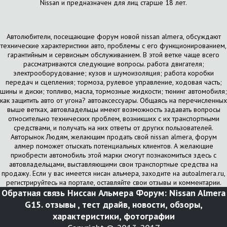
Nissan и предназначен для лиц старше 18 лет.
Автолюбители, посещающие форум новой nissan almera, обсуждают
технические характеристики авто, проблемы с его функционированием,
гарантийным и сервисным обслуживанием. В этой ветке чаще всего
рассматриваются следующие вопросы. работа двигателя;
электрооборудование; кузов и шумоизоляция; работа коробки
передач и сцепления; тормоза, рулевое управление, ходовая часть;
шины и диски; топливо, масла, тормозные жидкости; тюнинг автомобиля;
как защитить авто от угона? автоаксессуары. Общаясь на перечисленных
выше ветках, автовладельцы имеют возможность задавать вопросы
относительно технических проблем, возникших с их транспортными
средствами, и получать на них ответы от других пользователей.
Авторынок Людям, желающим продать свой nissan almera, форум
алмер поможет отыскать потенциальных клиентов. А желающие
приобрести автомобиль этой марки смогут познакомиться здесь с
автовладельцами, выставляющими свои транспортные средства на
продажу. Если у вас имеется нисан альмера, заходите на autoalmera.ru,
регистрируйтесь на портале, оставляйте свои отзывы и комментарии.
Обратная связь
Ниссан Альмера Форум: Nissan Almera
G15. отзывы , тест драйв, новости, обзоры,
характеристики, фотографии