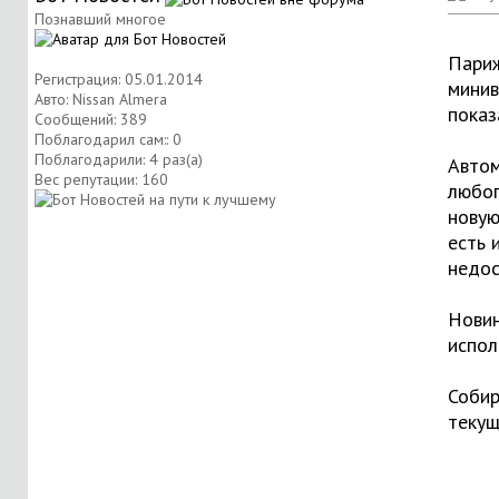
Познавший многое
Париж
Регистрация: 05.01.2014
минив
Авто: Nissan Almera
показ
Сообщений: 389
Поблагодарил сам:: 0
Поблагодарили: 4 раз(а)
Автом
Вес репутации:
160
любоп
новую
есть 
недос
Новин
испол
Собир
текущ