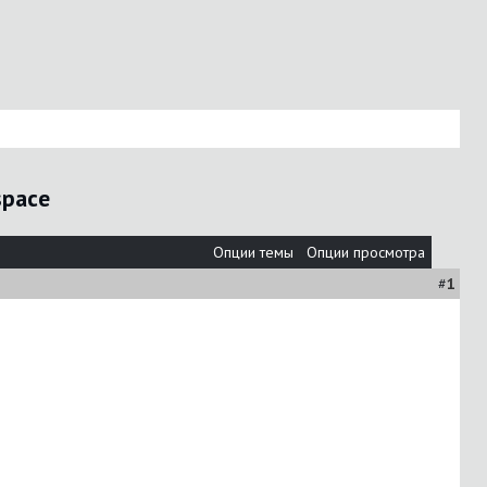
space
Опции темы
Опции просмотра
#
1