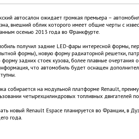
ский автосалон ожидает громкая премьера – автомобиль 
эна, внешний облик которого имеет общие черты с извест
анным осенью 2013 года во Франкфурте.
обиль получил задние LED-фары интересной формы, пе
ытной формы), новую форму радиаторной решетки, патру
 форму задних стоек кузова, более плавные очертания о
информация, что автомобиль будет оснащен дополнител
тупны.
ка собирается на модульной платформе Renault, преиму
ьзовании четырехцилиндровых топливных двигателей п
ать новый Renault Espace планируется во Франции, в Ду
его года.