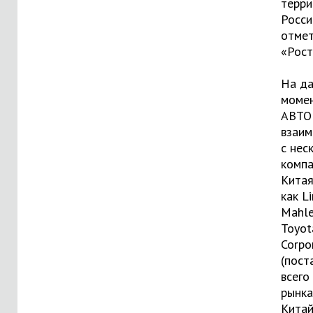
терри
России
отмет
«Рост
На д
моме
АВТО
взаим
с нес
компа
Китая
как L
Mahle
Toyot
Corpo
(пост
всего
рынка
Китай