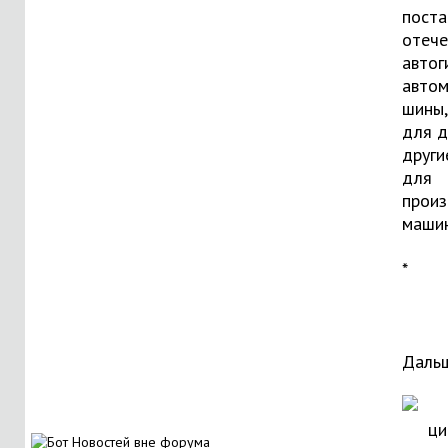
поста
отече
автог
авто
шины,
для д
други
для
произ
машин
*
Дальш