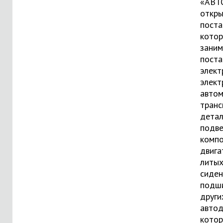
«АВТ
откры
поста
кото
зани
поста
элект
элект
автом
транс
дета
подве
компо
двига
литых
сиден
подши
други
автод
кото