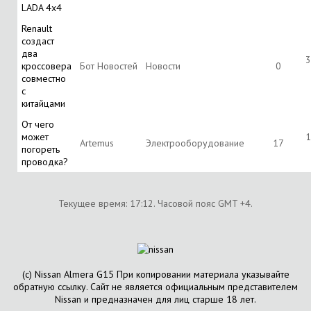
LADA 4x4
Renault
создаст
два
3
кроссовера
Бот Новостей
Новости
0
совместно
с
китайцами
От чего
может
1
Artemus
Электрооборудование
17
погореть
проводка?
Текущее время:
17:12
. Часовой пояс GMT +4.
(с) Nissan Almera G15 При копировании материала указывайте
обратную ссылку. Сайт не является официальным представителем
Nissan и предназначен для лиц старше 18 лет.