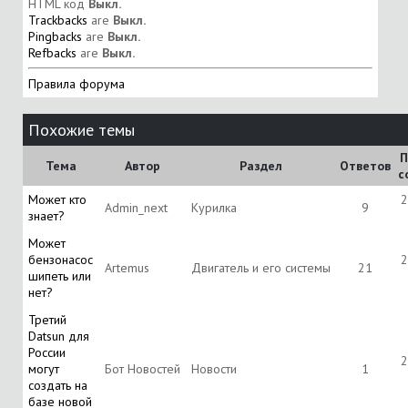
HTML код
Выкл.
Trackbacks
are
Выкл.
Pingbacks
are
Выкл.
Refbacks
are
Выкл.
Правила форума
Похожие темы
П
Тема
Автор
Раздел
Ответов
с
Может кто
2
Admin_next
Курилка
9
знает?
Может
бензонасос
2
Artemus
Двигатель и его системы
21
шипеть или
нет?
Третий
Datsun для
России
2
могут
Бот Новостей
Новости
1
создать на
базе новой