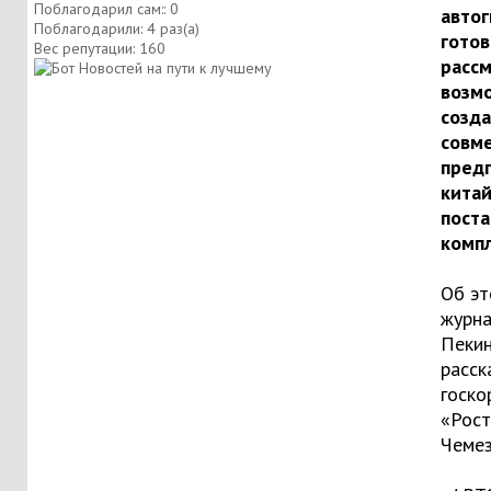
Поблагодарил сам:: 0
автог
Поблагодарили: 4 раз(а)
готов
Вес репутации:
160
расс
возм
созд
совм
пред
кита
пост
комп
Об э
журна
Пеки
расск
госко
«Рост
Чемез