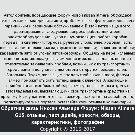
Автолюбители, посещающие форум новой nissan almera, обсуждают
технические характеристики авто, проблемы с его функционированием,
гарантийным и сервисным обслуживанием. В этой ветке чаще всего
рассматриваются следующие вопросы. работа двигателя;
электрооборудование; кузов и шумоизоляция; работа коробки
передач и сцепления; тормоза, рулевое управление, ходовая часть;
шины и диски; топливо, масла, тормозные жидкости; тюнинг автомобиля;
как защитить авто от угона? автоаксессуары. Общаясь на перечисленных
выше ветках, автовладельцы имеют возможность задавать вопросы
относительно технических проблем, возникших с их транспортными
средствами, и получать на них ответы от других пользователей.
Авторынок Людям, желающим продать свой nissan almera, форум
алмер поможет отыскать потенциальных клиентов. А желающие
приобрести автомобиль этой марки смогут познакомиться здесь с
автовладельцами, выставляющими свои транспортные средства на
продажу. Если у вас имеется нисан альмера, заходите на autoalmera.ru,
регистрируйтесь на портале, оставляйте свои отзывы и комментарии.
Обратная связь
Ниссан Альмера Форум: Nissan Almera
G15. отзывы , тест драйв, новости, обзоры,
характеристики, фотографии
Copyright © 2013-2017