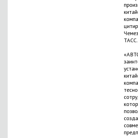
произ
китай
компа
цитир
Чеме
ТАСС
.
«АВТ
заинт
устан
китай
комп
тесно
сотру
кото
позво
созда
совме
предп