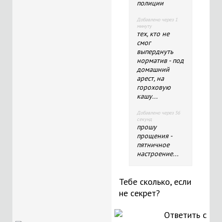
полиции
Добавлено через 1
минуту
тех, кто не
смог
выперднуть
норматив - под
домашний
арест, на
гороховую
кашу...
Добавлено через 56
секунд
прошу
прощения -
пятничное
настроение...
Тебе сколько, если
не секрет?