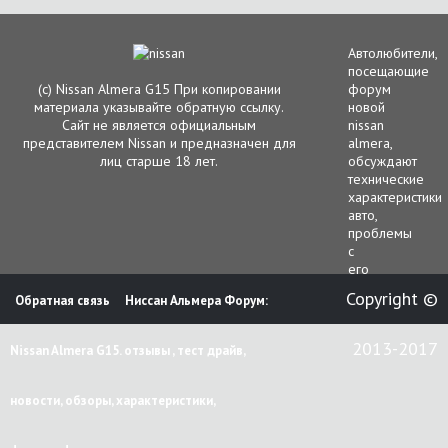
Автолюбители,
посещающие
(с) Nissan Almera G15 При копировании
форум
материала указывайте обратную ссылку.
новой
Сайт не является официальным
nissan
представителем Nissan и предназначен для
almera,
лиц старше 18 лет.
обсуждают
технические
характеристики
авто,
проблемы
с
его
функционирова
Copyright ©
Обратная связь
Ниссан Альмера Форум:
гарантийным
и
сервисным
2013-2017
Nissan Almera G15. отзывы , тест драйв,
обслуживанием.
В
этой
новости, обзоры, характеристики,
ветке
чаще