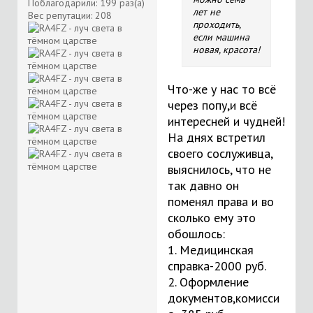
Поблагодарили: 199 раз(а)
лет не
Вес репутации:
208
проходить,
если машина
новая, красота!
Что-же у нас то всё
через попу,и всё
интересней и чудней!
На днях встретил
своего сослуживца,
выяснилось, что не
так давно он
поменял права и во
сколько ему это
обошлось:
1. Медицинская
справка-2000 руб.
2. Оформление
документов,комисси