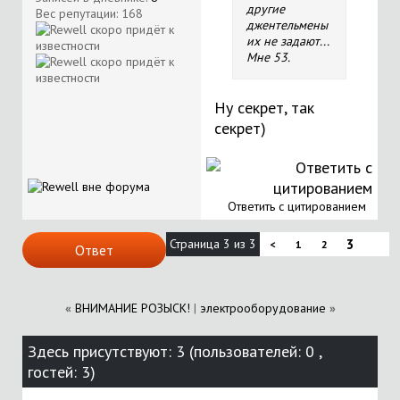
другие
Вес репутации:
168
джентельмены
их не задают...
Мне 53.
Ну секрет, так
секрет)
Ответить с цитированием
Страница 3 из 3
3
<
1
2
Ответ
«
ВНИМАНИЕ РОЗЫСК!
|
электрооборудование
»
Здесь присутствуют: 3
(пользователей: 0 ,
гостей: 3)