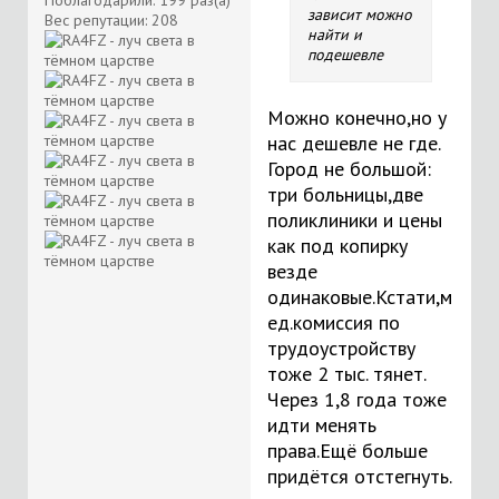
Поблагодарили: 199 раз(а)
зависит можно
Вес репутации:
208
найти и
подешевле
Можно конечно,но у
нас дешевле не где.
Город не большой:
три больницы,две
поликлиники и цены
как под копирку
везде
одинаковые.Кстати,м
ед.комиссия по
трудоустройству
тоже 2 тыс. тянет.
Через 1,8 года тоже
идти менять
права.Ещё больше
придётся отстегнуть.