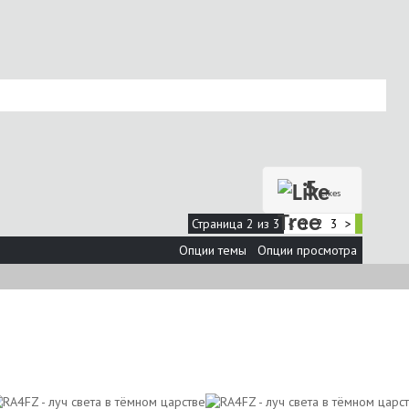
5
Likes
Страница 2 из 3
<
1
2
3
>
Опции темы
Опции просмотра