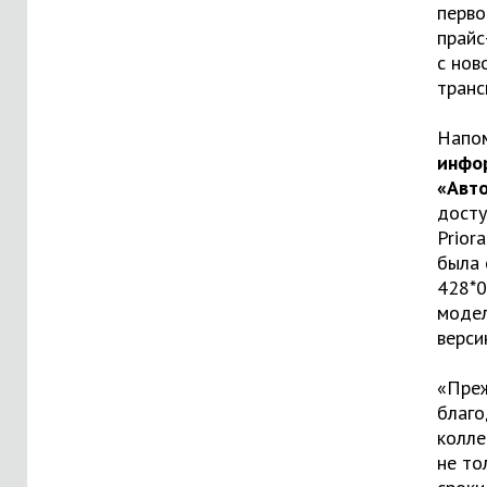
перво
прайс
с нов
транс
Напо
инфо
«Авт
дост
Prior
была 
428*0
модел
верси
«Преж
благ
колле
не то