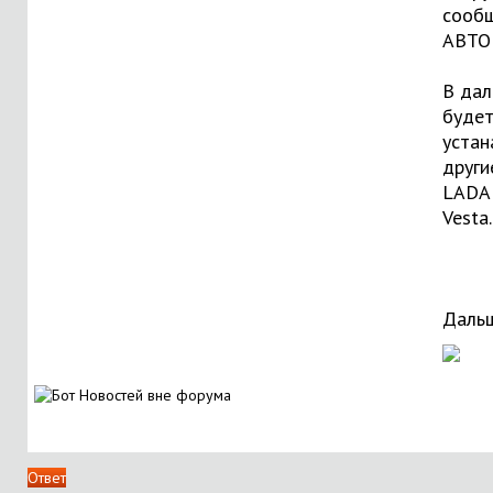
сооб
АВТО
В да
буде
устан
други
LADA:
Vesta.
Дальш
Ответ