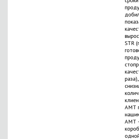
сроки
проду
доби
показ
качес
вырос
STR (
готов
прод
стопр
качес
раза)
снизи
колич
клиен
АМТ 
нашим
АМТ –
короб
одной