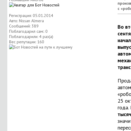
произв
с «роб
Регистрация: 05.01.2014
Авто: Nissan Almera
Сообщений: 389
Во вт
Поблагодарил сам:: 0
сент
Поблагодарили: 4 раз(а)
нача
Вес репутации:
160
выпус
авто
меха
транс
Прод
автом
«робо
25 ок
года.
тысяч
значи
перес