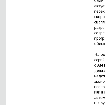
были 
актуа
пере
скоро
сцепл
разра
совре
прог
обесп
На бо
сери
с АМ
девиз
надеж
эконо
позво
как в
автом
и в р