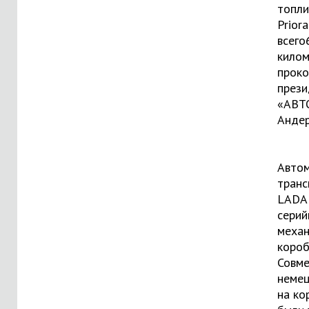
топли
Prior
всего
килом
прок
през
«АВТ
Андер
Автом
транс
LADA 
серий
механ
короб
Совме
немец
на ко