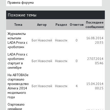
Правила форума
Похожие темы
Последнее
Тема
Автор
Раздел
Ответов
сообщение
Журналисты
испытали
16.08.2014
Бот Новостей
Новости
0
LADA Priora с
20:35
«роботом»
LADA Priora с
«роботом»
27.07.2014
Бот Новостей
Новости
0
стартует в
05:46
сентябре
На АВТОВАЗе
стартовало
производство
15.04.2014
Бот Новостей
Новости
4
Almera 2014
00:25
модельного
года
Стартовало
серийное