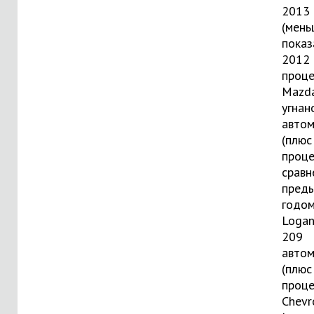
2013 
(мень
показ
2012 
проце
Mazda
угнан
авто
(плюс
проце
сравн
пред
годом
Logan
209
авто
(плюс
проце
Chevr