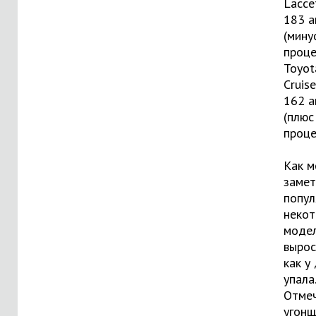
Lacce
183 
(мину
проце
Toyot
Cruis
162 
(плюс
проце
Как 
замет
попул
неко
модел
вырос
как у
упала.
Отмеч
угонщ