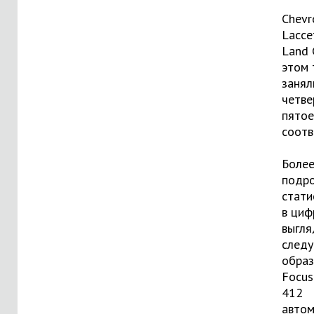
Chevr
Lacce
Land 
этом 
занял
четве
пятое
соотв
Боле
подр
стати
в циф
выгля
след
образ
Focus
412
автом