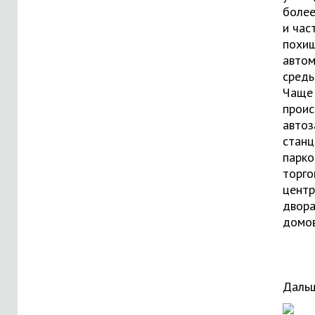
более
и час
похи
авто
средь
Чаще 
проис
автоз
станц
парко
торго
центр
двор
домов
Дальш