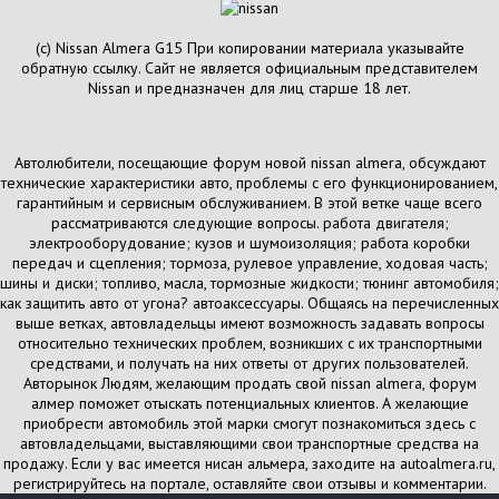
(с) Nissan Almera G15 При копировании материала указывайте
обратную ссылку. Сайт не является официальным представителем
Nissan и предназначен для лиц старше 18 лет.
Автолюбители, посещающие форум новой nissan almera, обсуждают
технические характеристики авто, проблемы с его функционированием,
гарантийным и сервисным обслуживанием. В этой ветке чаще всего
рассматриваются следующие вопросы. работа двигателя;
электрооборудование; кузов и шумоизоляция; работа коробки
передач и сцепления; тормоза, рулевое управление, ходовая часть;
шины и диски; топливо, масла, тормозные жидкости; тюнинг автомобиля;
как защитить авто от угона? автоаксессуары. Общаясь на перечисленных
выше ветках, автовладельцы имеют возможность задавать вопросы
относительно технических проблем, возникших с их транспортными
средствами, и получать на них ответы от других пользователей.
Авторынок Людям, желающим продать свой nissan almera, форум
алмер поможет отыскать потенциальных клиентов. А желающие
приобрести автомобиль этой марки смогут познакомиться здесь с
автовладельцами, выставляющими свои транспортные средства на
продажу. Если у вас имеется нисан альмера, заходите на autoalmera.ru,
регистрируйтесь на портале, оставляйте свои отзывы и комментарии.