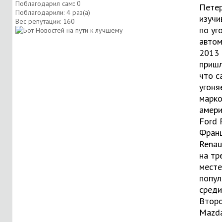
Поблагодарил сам:: 0
Петер
Поблагодарили: 4 раз(а)
изучи
Вес репутации:
160
по уг
автом
2013 
пришл
что с
угоня
марко
амери
Ford 
Франц
Renau
на тр
месте
попул
среди
Второ
Mazda