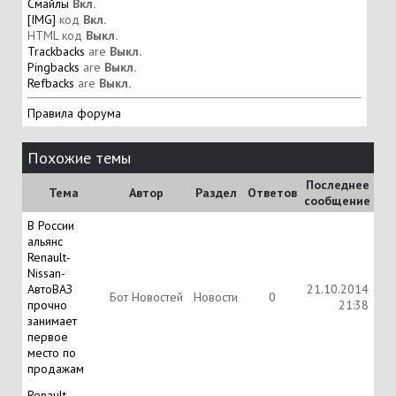
Смайлы
Вкл.
[IMG]
код
Вкл.
HTML код
Выкл.
Trackbacks
are
Выкл.
Pingbacks
are
Выкл.
Refbacks
are
Выкл.
Правила форума
Похожие темы
Последнее
Тема
Автор
Раздел
Ответов
сообщение
В России
альянс
Renault-
Nissan-
АвтоВАЗ
21.10.2014
Бот Новостей
Новости
0
прочно
21:38
занимает
первое
место по
продажам
Renault