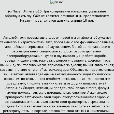
(с) Nissan Almera G15 При копировании материала указывайте
обратную ссылку. Сайт не является официальным представителем
Nissan и предназначен для лиц старше 18 лет.
Автолюбители, посещающие форум новой nissan almera, обсуждают
технические характеристики авто, проблемы с его функционированием,
гарантийным и сервисным обслуживанием. В этой ветке чаще всего
рассматриваются следующие вопросы. работа двигателя;
электрооборудование; кузов и шумоизоляция; работа коробки
передач и сцепления; тормоза, рулевое управление, ходовая часть;
шины и диски; топливо, масла, тормозные жидкости; тюнинг автомобиля;
как защитить авто от угона? автоаксессуары. Общаясь на перечисленных
выше ветках, автовладельцы имеют возможность задавать вопросы
относительно технических проблем, возникших с их транспортными
средствами, и получать на них ответы от других пользователей.
Авторынок Людям, желающим продать свой nissan almera, форум
алмер поможет отыскать потенциальных клиентов. А желающие
приобрести автомобиль этой марки смогут познакомиться здесь с
автовладельцами, выставляющими свои транспортные средства на
продажу. Если у вас имеется нисан альмера, заходите на autoalmera.ru,
регистрируйтесь на портале, оставляйте свои отзывы и комментарии.