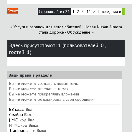
Ответ
Страница 1 из 21
1
2
3
11
>
Последняя
»
«
Услуги и сервисы для автолюбителей
|
Новая Nissan Almera
стала дороже - Обсуждение
»
Здесь присутствуют: 1
(пользователей: 0 ,
гостей: 1)
Ваши права в разделе
Вы
не можете
создавать новые темы
Вы
не можете
отвечать в темах
Вы
не можете
прикреплять вложения
Вы
не можете
редактировать свои сообщения
BB коды
Вкл.
Смайлы
Вкл.
[IMG]
код
Вкл.
HTML код
Выкл.
Trackbacks
are
Выкл.