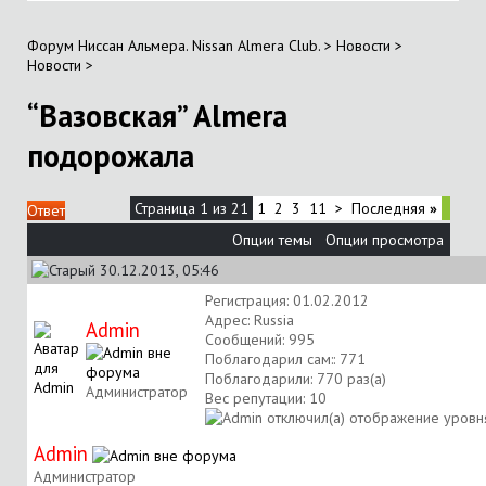
Форум Ниссан Альмера. Nissan Almera Club.
>
Новости
>
Новости
>
“Вазовская” Almera
подорожала
Страница 1 из 21
1
2
3
11
>
Последняя
»
Ответ
Опции темы
Опции просмотра
30.12.2013, 05:46
Регистрация: 01.02.2012
Адрес: Russia
Аdmin
Сообщений: 995
Поблагодарил сам:: 771
Поблагодарили: 770 раз(а)
Администратор
Вес репутации:
10
Аdmin
Администратор