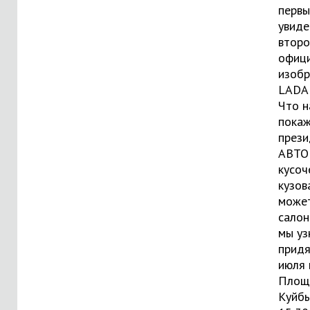
перв
увиде
второ
офиц
изоб
LADA 
Что н
пока
прези
АВТО
кусоч
кузова
може
салон
мы уз
придя
июля 
Площ
Куйбы