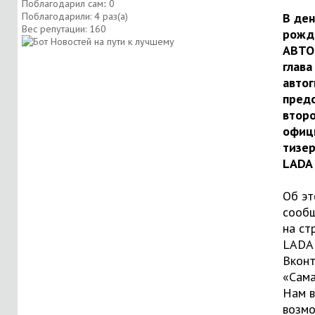
Поблагодарил сам:: 0
Поблагодарили: 4 раз(а)
В ден
Вес репутации:
160
рожд
АВТО
глава
автог
пред
втор
офиц
тизер
LADA 
Об э
сооб
на ст
LADA
Вконт
«Сам
Нам 
возм