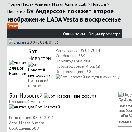
Форум Ниссан Альмера. Nissan Almera Club.
>
Новости
>
Бу Андерссон покажет второе
Новости
>
изображение LADA Vesta в воскресенье
Ответ
Опции темы
Опции просмотра
20.07.2014, 09:53
Бот
Регистрация: 05.01.2014
Сообщений: 389
Новостей
Поблагодарил сам:: 0
Поблагодарили: 4 раз(а)
Вес репутации:
160
Познавший
многое
Бот Новостей
Бу Анд
Познавший многое
покаж
изобр
LADA V
Регистрация: 05.01.2014
воскре
Авто: Nissan Almera
Сообщений: 389