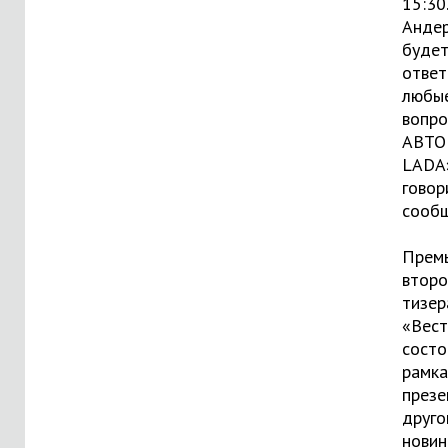
15:30.
Анде
будет
ответ
любы
вопро
АВТО
LADA»
говор
сообщ
Прем
второ
тизер
«Вес
состо
рамка
презе
друго
новин