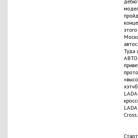
дебю
моде
пройд
конце
этого
Моск
автос
Туда 
АВТО
приве
прот
«высо
хэтчб
LADA
кросс
LADA
Cross.
Старт