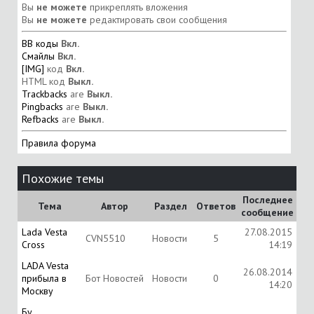
Вы
не можете
прикреплять вложения
Вы
не можете
редактировать свои сообщения
BB коды
Вкл.
Смайлы
Вкл.
[IMG]
код
Вкл.
HTML код
Выкл.
Trackbacks
are
Выкл.
Pingbacks
are
Выкл.
Refbacks
are
Выкл.
Правила форума
Похожие темы
Последнее
Тема
Автор
Раздел
Ответов
сообщение
Lada Vesta
27.08.2015
CVN5510
Новости
5
Cross
14:19
LADA Vesta
26.08.2014
прибыла в
Бот Новостей
Новости
0
14:20
Москву
Бу