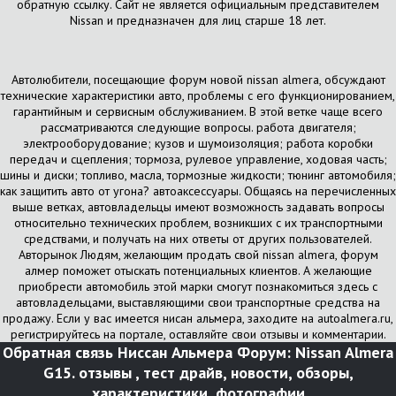
обратную ссылку. Сайт не является официальным представителем
Nissan и предназначен для лиц старше 18 лет.
Автолюбители, посещающие форум новой nissan almera, обсуждают
технические характеристики авто, проблемы с его функционированием,
гарантийным и сервисным обслуживанием. В этой ветке чаще всего
рассматриваются следующие вопросы. работа двигателя;
электрооборудование; кузов и шумоизоляция; работа коробки
передач и сцепления; тормоза, рулевое управление, ходовая часть;
шины и диски; топливо, масла, тормозные жидкости; тюнинг автомобиля;
как защитить авто от угона? автоаксессуары. Общаясь на перечисленных
выше ветках, автовладельцы имеют возможность задавать вопросы
относительно технических проблем, возникших с их транспортными
средствами, и получать на них ответы от других пользователей.
Авторынок Людям, желающим продать свой nissan almera, форум
алмер поможет отыскать потенциальных клиентов. А желающие
приобрести автомобиль этой марки смогут познакомиться здесь с
автовладельцами, выставляющими свои транспортные средства на
продажу. Если у вас имеется нисан альмера, заходите на autoalmera.ru,
регистрируйтесь на портале, оставляйте свои отзывы и комментарии.
Обратная связь
Ниссан Альмера Форум: Nissan Almera
G15. отзывы , тест драйв, новости, обзоры,
характеристики, фотографии