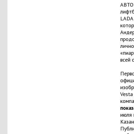
АВТО
лифт
LADA 
котор
Анде
прод
лично
«пиар
всей 
Перв
офиц
изоб
Vesta
комп
показ
июля 
Казан
Публ