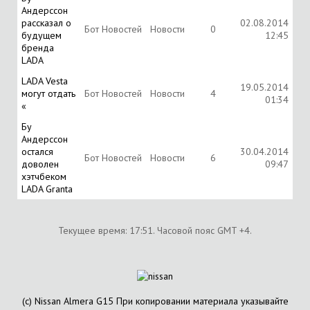
Андерссон
рассказал о
02.08.2014
Бот Новостей
Новости
0
будущем
12:45
бренда
LADA
LADA Vesta
19.05.2014
могут отдать
Бот Новостей
Новости
4
01:34
«
Бу
Андерссон
остался
30.04.2014
Бот Новостей
Новости
6
доволен
09:47
хэтчбеком
LADA Granta
Текущее время:
17:51
. Часовой пояс GMT +4.
(с) Nissan Almera G15 При копировании материала указывайте