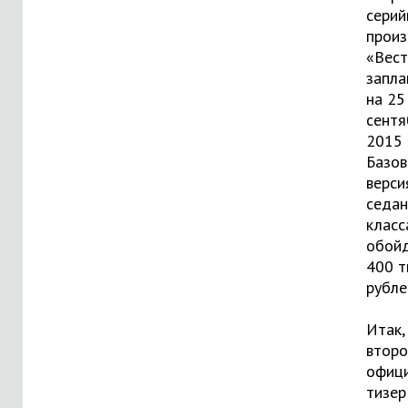
серий
произ
«Вес
запла
на 25
сентя
2015 
Базов
верси
седан
класс
обойд
400 т
рубле
Итак,
второ
офиц
тизер