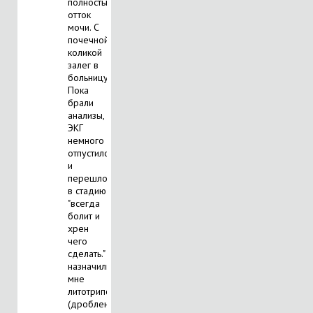
полностью
отток
мочи. С
почечной
коликой
залег в
больницу.
Пока
брали
анализы,
ЭКГ
немного
отпустило
и
перешло
в стадию
"всегда
болит и
хрен
чего
сделать."
назначили
мне
литотрипсию
(дробление