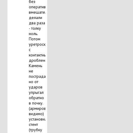
без
оперативного
вмешательства)
делали
два раза
- толку
ноль.
Потом
уретроскопия
с
контактным
дроблением.
Камень
не
пострадал,
но от
ударов
упрыгал
обратно
в почку.
(армированнвй
видимо)
установили
стент
(трубку