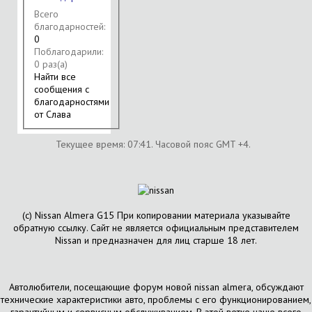
Всего
благодарностей:
0
Поблагодарили:
0 раз(а)
Найти все
сообщения с
благодарностями
от Слава
Текущее время:
07:41
. Часовой пояс GMT +4.
(с) Nissan Almera G15 При копировании материала указывайте
обратную ссылку. Сайт не является официальным представителем
Nissan и предназначен для лиц старше 18 лет.
Автолюбители, посещающие форум новой nissan almera, обсуждают
технические характеристики авто, проблемы с его функционированием,
гарантийным и сервисным обслуживанием. В этой ветке чаще всего