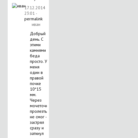
17.12.2014
23:01
-
permalink
иван
Добрый
день. С
этими
камнями
беда
просто. У
меня
один в
правой
почке
10*15
мм.
Через
мочеточник
пролезть
не смог -
застрял
сразу и
заткнул