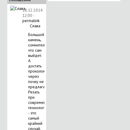
18.12.2014
12:00
-
permalink
Слава
Большой
камень,
сомнительно
что сам
выйдет.
А
достать
проколом
через
почку не
предлагали?
Резать
при
современных
технологиях
- это
самый
крайний
случай.