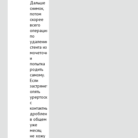
Дальше
снимок,
потом
скорее
всего
операция
по
удалению
стента из
мочеточника
и
попытка
родить
самому.
Если
застрянет
опять
урертоскопия
с
контактным
дроблением.
в общем
уже
месяц
не хожу