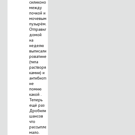
силиконовую)
между
почкой и
мочевым
пузырём.
Отправили
домой
на
неделю
выписали
роватинекс
(типа
растворяет
камни) и
антибиотик
не
помню
какой .
Теперь
ещё раз
Дробили,
шансов
что
рассыплется
мало.