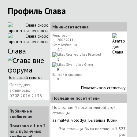
Профиль Слава
Мини-статистика
Регистрация
26.02.2014
Всего сообщений
Слава
275
Likes Received
1
Likes Given
0
Записей в дневнике
Познавший многое
0
Последняя
Показать всю статистику
активность:
07.08.2016
21:35
Последние посетители
Последние 4 посетителя(ей) этой
Публичные
страницы:
сообщения
azimut48
volodya
Бывалый
Юрий
Показано с 1 по
2
Эта страница была посещена
1,527
из
2
публичных
раз
сообщений