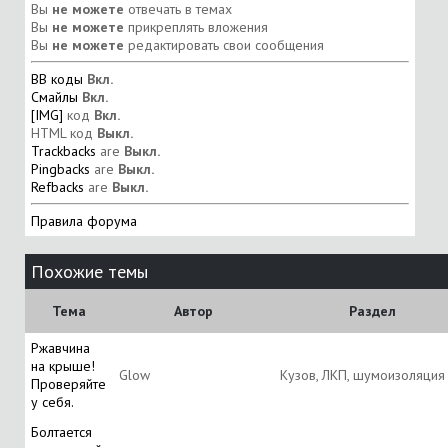
Вы
не можете
отвечать в темах
Вы
не можете
прикреплять вложения
Вы
не можете
редактировать свои сообщения
BB коды
Вкл.
Смайлы
Вкл.
[IMG]
код
Вкл.
HTML код
Выкл.
Trackbacks
are
Выкл.
Pingbacks
are
Выкл.
Refbacks
are
Выкл.
Правила форума
Похожие темы
Тема
Автор
Раздел
Ржавчина
на крыше!
Glow
Кузов, ЛКП, шумоизоляция
Проверяйте
у себя.
Болтается