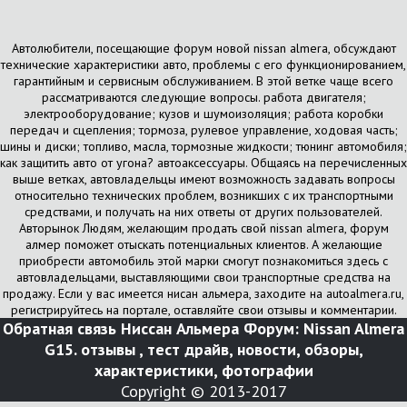
Автолюбители, посещающие форум новой nissan almera, обсуждают
технические характеристики авто, проблемы с его функционированием,
гарантийным и сервисным обслуживанием. В этой ветке чаще всего
рассматриваются следующие вопросы. работа двигателя;
электрооборудование; кузов и шумоизоляция; работа коробки
передач и сцепления; тормоза, рулевое управление, ходовая часть;
шины и диски; топливо, масла, тормозные жидкости; тюнинг автомобиля;
как защитить авто от угона? автоаксессуары. Общаясь на перечисленных
выше ветках, автовладельцы имеют возможность задавать вопросы
относительно технических проблем, возникших с их транспортными
средствами, и получать на них ответы от других пользователей.
Авторынок Людям, желающим продать свой nissan almera, форум
алмер поможет отыскать потенциальных клиентов. А желающие
приобрести автомобиль этой марки смогут познакомиться здесь с
автовладельцами, выставляющими свои транспортные средства на
продажу. Если у вас имеется нисан альмера, заходите на autoalmera.ru,
регистрируйтесь на портале, оставляйте свои отзывы и комментарии.
Обратная связь
Ниссан Альмера Форум: Nissan Almera
G15. отзывы , тест драйв, новости, обзоры,
характеристики, фотографии
Copyright © 2013-2017