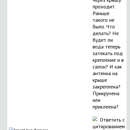
проходит.
Раньше
такого не
было. Что
делать? Не
будет ли
вода теперь
затекать под
крепление и в
салон? И как
антенна на
крыше
закреплена?
Прикручена
или
приклеена?