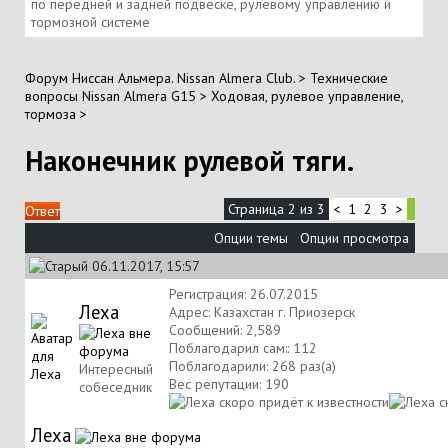
по передней и задней подвеске, рулевому управлению и
тормозной системе
Форум Ниссан Альмера. Nissan Almera Club.
>
Технические
вопросы Nissan Almera G15
>
Ходовая, рулевое управление,
тормоза
>
Наконечник рулевой тяги.
Страница 2 из 3
<
1
2
3
>
Ответ
Опции темы
Опции просмотра
06.11.2017, 15:57
Регистрация: 26.07.2015
Леха
Адрес: Казахстан г. Приозерск
Сообщений: 2,589
Поблагодарил сам:: 112
Поблагодарили: 268 раз(а)
Интересный
Вес репутации:
190
собеседник
Леха