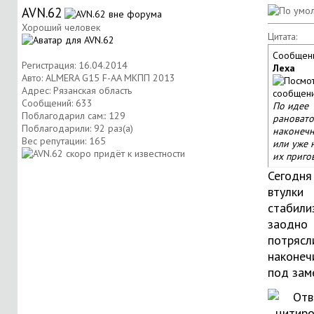
AVN.62
Хороший человек
Цитата:
Сообщен
Регистрация: 16.04.2014
Леха
Авто: ALMERA G15 F-AA МКПП 2013
Адрес: Рязанская область
Сообщений: 633
По идее
Поблагодарил сам:: 129
рановато
Поблагодарили: 92 раз(а)
наконечн
Вес репутации:
165
или уже 
их приго
Сегодня
втулки
стабили
заодно
потрясл
наконеч
под зам