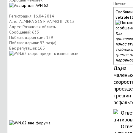
Хороший человек
Цитата:
Сообщен
Регистрация: 16.04.2014
vetrolet
Авто: ALMERA G15 F-AA МКПП 2013
Адрес: Рязанская область
Сообщений: 633
Как
Поблагодарил сам:: 129
проявлял
Поблагодарили: 92 раз(а)
износ вту
Вес репутации:
165
стабилиз
гремел н
неровнос
Да,на
маленьк
скорост
проезде
трещин 
асфальт
Отве