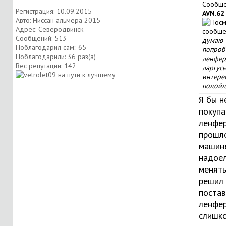
Сообще
Регистрация: 10.09.2015
AVN.62
Авто: Ниссан альмера 2015
Адрес: Северодвинск
Сообщений: 513
думаю
Поблагодарил сам:: 65
попроб
Поблагодарили: 36 раз(а)
ленфер
Вес репутации:
142
ларгусы
интере
подойд
Я бы н
покупа
ленфер
прошл
машине
надое
менять
решил
постав
ленфер
слишк