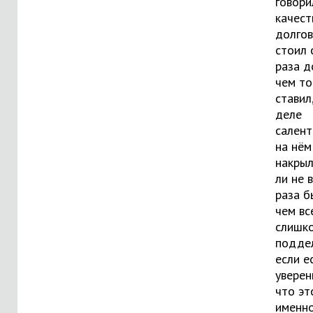
говори
качест
долгов
стоил 
раза д
чем то
ставил
деле
салент
на нём
накрыл
ли не 
раза б
чем вс
слишк
поддел
если е
уверен
что эт
именн