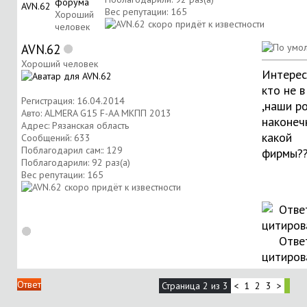
Вес репутации:
165
Хороший
человек
AVN.62
Хороший человек
Интерес
кто не в
Регистрация: 16.04.2014
,наши р
Авто: ALMERA G15 F-AA МКПП 2013
наконеч
Адрес: Рязанская область
какой
Сообщений: 633
Поблагодарил сам:: 129
фирмы?
Поблагодарили: 92 раз(а)
Вес репутации:
165
Отве
цитиров
Ответ
Страница 2 из 3
<
1
2
3
>