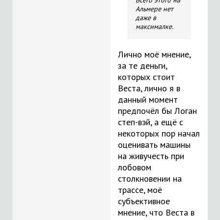
Всего этого на
Альмере нет
даже в
максималке.
Лично моё мнение,
за те деньги,
которых стоит
Веста, лично я в
данный момент
предпочёл бы Логан
степ-вэй, а ещё с
некоторых пор начал
оценивать машины
на живучесть при
лобовом
столкновении на
трассе, моё
субъективное
мнение, что Веста в