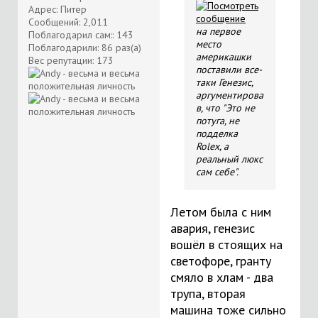
Адрес: Питер
Сообщений: 2,011
на первое
Поблагодарил сам:: 143
место
Поблагодарили: 86 раз(а)
америкашки
Вес репутации:
173
поставили все-
таки Генезис,
аргументирова
в, что "Это не
потуга, не
подделка
Rolex, а
реальный люкс
сам себе".
Летом была с ним
авария, генезис
вошёл в стоящих на
светофоре, гранту
смяло в хлам - два
трупа, вторая
машина тоже сильно