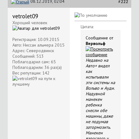
08.12.2019, 02:04
#
222
vetrolet09
Хороший человек
Цитата:
Сообщение от
Регистрация: 10.09.2015
Вервольф
Авто: Ниссан альмера 2015
Адрес: Северодвинск
Сообщений: 513
Недавно на
Поблагодарил сам:: 65
Авто+ видел
Поблагодарили: 36 раз(а)
как
Вес репутации:
142
испытывали
эти системы на
Вольво и Ауди.
Надувной
манекен
ребенка
снесли обе
машины, даже
не подумав
затормозить.
Манекен
взрослого у