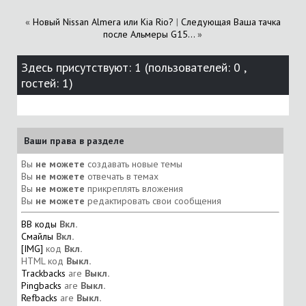
«
Новый Nissan Almera или Kia Rio?
|
Следующая Ваша тачка
после Альмеры G15...
»
Здесь присутствуют: 1
(пользователей: 0 ,
гостей: 1)
Ваши права в разделе
Вы
не можете
создавать новые темы
Вы
не можете
отвечать в темах
Вы
не можете
прикреплять вложения
Вы
не можете
редактировать свои сообщения
BB коды
Вкл.
Смайлы
Вкл.
[IMG]
код
Вкл.
HTML код
Выкл.
Trackbacks
are
Выкл.
Pingbacks
are
Выкл.
Refbacks
are
Выкл.