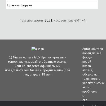
Правила форума
Текущее время:
11:51
. Часовой пояс GMT +4.
Автолюбители,
посещающие
(с) Nissan Almera G15 При копировании
форум
материала указывайте обратную ссылку.
новой
Сайт не является официальным
nissan
представителем Nissan и предназначен для
almera,
лиц старше 18 лет.
обсуждают
технические
характеристики
авто,
проблемы
с
его
функционирова