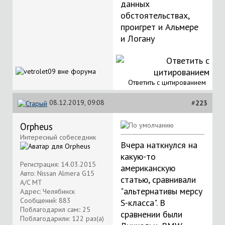
данных
обстоятельствах,
проигрет и Альмере
и Логану
Ответить с цитированием
08.12.2019, 09:08
#
223
Orpheus
Интересный собеседник
Вчера наткнулся на
какую-то
Регистрация: 14.03.2015
американскую
Авто: Nissan Almera G15
статью, сравнивали
A/C MT
"альтернативы мерсу
Адрес: Челябинск
Сообщений: 883
S-класса". В
Поблагодарил сам:: 25
сравнении были
Поблагодарили: 122 раз(а)