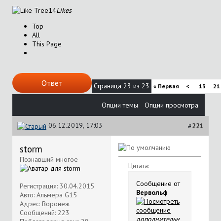
14
Likes
Top
All
This Page
Ответ
Страница 23 из 23
«
Первая
<
13
21
Опции темы
Опции просмотра
06.12.2019, 17:03
#
221
storm
Познавший многое
Цитата:
Сообщение от
Регистрация: 30.04.2015
Вервольф
Авто: Альмера G15
Адрес: Воронеж
Сообщений: 223
дополнительн