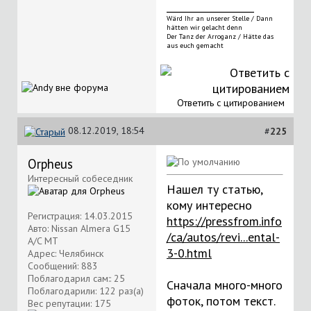
__________________
Wärd Ihr an unserer Stelle / Dann
hätten wir gelacht denn
Der Tanz der Arroganz / Hätte das
aus euch gemacht
Ответить с цитированием
08.12.2019, 18:54
#
225
Orpheus
Интересный собеседник
Нашел ту статью,
кому интересно
Регистрация: 14.03.2015
https://pressfrom.info
Авто: Nissan Almera G15
/ca/autos/revi...ental-
A/C MT
3-0.html
Адрес: Челябинск
Сообщений: 883
Поблагодарил сам:: 25
Сначала много-много
Поблагодарили: 122 раз(а)
фоток, потом текст.
Вес репутации:
175