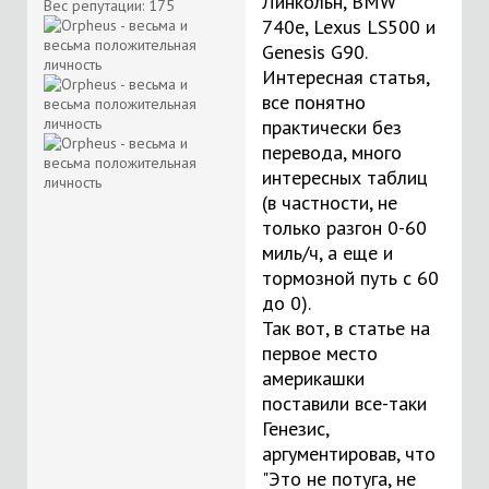
Линкольн, BMW
Вес репутации:
175
740е, Lexus LS500 и
Genesis G90.
Интересная статья,
все понятно
практически без
перевода, много
интересных таблиц
(в частности, не
только разгон 0-60
миль/ч, а еще и
тормозной путь с 60
до 0).
Так вот, в статье на
первое место
америкашки
поставили все-таки
Генезис,
аргументировав, что
"Это не потуга, не