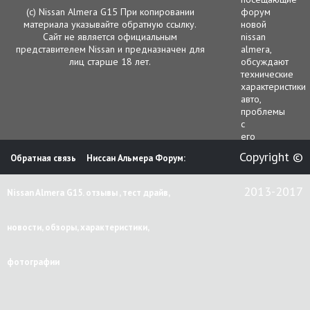
(с) Nissan Almera G15 При копировании
форум
материала указывайте обратную ссылку.
новой
Сайт не является официальным
nissan
представителем Nissan и предназначен для
almera,
лиц старше 18 лет.
обсуждают
технические
характеристики
авто,
проблемы
с
его
функционирова
Copyright ©
Обратная связь
Ниссан Альмера Форум:
гарантийным
и
сервисным
2013-2017
Nissan Almera G15. отзывы , тест драйв,
обслуживанием.
В
этой
новости, обзоры, характеристики,
ветке
чаще
всего
фотографии
рассматриваютс
следующие
вопросы.