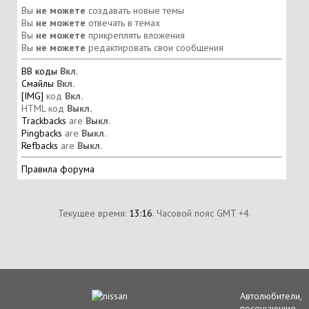
Вы
не можете
создавать новые темы
Вы
не можете
отвечать в темах
Вы
не можете
прикреплять вложения
Вы
не можете
редактировать свои сообщения
BB коды
Вкл.
Смайлы
Вкл.
[IMG]
код
Вкл.
HTML код
Выкл.
Trackbacks
are
Выкл.
Pingbacks
are
Выкл.
Refbacks
are
Выкл.
Правила форума
Текущее время:
13:16
. Часовой пояс GMT +4.
Автолюбители,
посещающие