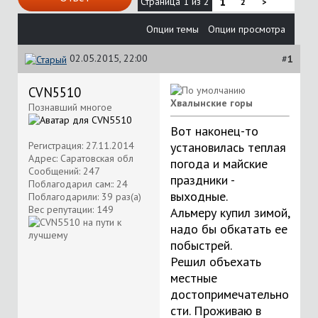
Страница 1 из 2
1
2
>
Опции темы
Опции просмотра
02.05.2015, 22:00
#
1
CVN5510
Хвалынские горы
Познавший многое
Вот наконец-то
Регистрация: 27.11.2014
установилась теплая
Адрес: Саратовская обл
погода и майские
Сообщений: 247
праздники -
Поблагодарил сам:: 24
выходные.
Поблагодарили: 39 раз(а)
Вес репутации:
149
Альмеру купил зимой,
надо бы обкатать ее
побыстрей.
Решил объехать
местные
достопримечательно
сти. Проживаю в