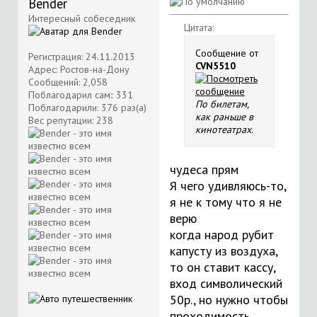
Bender
Интересный собеседник
Цитата:
Сообщение от
Регистрация: 24.11.2013
CVN5510
Адрес: Ростов-на-Дону
Сообщений: 2,058
Поблагодарил сам:: 331
По билетам,
Поблагодарили: 376 раз(а)
как раньше в
Вес репутации:
238
кинотеатрах.
чудеса прям
Я чего удивляюсь-то,
я не к тому что я не
верю
когда народ рубит
капусту из воздуха,
то он ставит кассу,
вход символический
50р., но нужно чтобы
проходимость