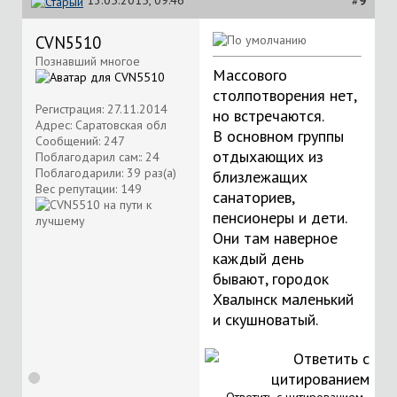
13.05.2015, 09:46
#
9
CVN5510
Познавший многое
Массового
столпотворения нет,
Регистрация: 27.11.2014
но встречаются.
Адрес: Саратовская обл
В основном группы
Сообщений: 247
отдыхающих из
Поблагодарил сам:: 24
Поблагодарили: 39 раз(а)
близлежащих
Вес репутации:
149
санаториев,
пенсионеры и дети.
Они там наверное
каждый день
бывают, городок
Хвалынск маленький
и скушноватый.