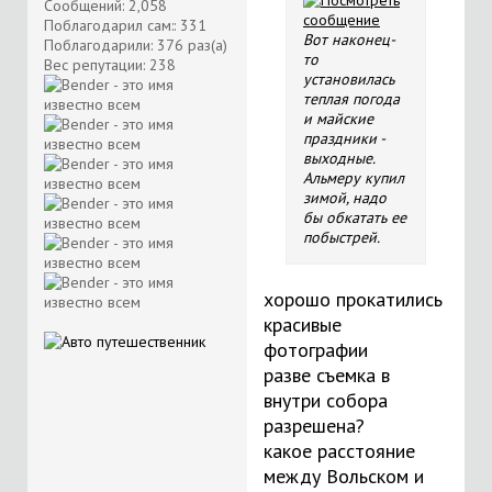
Сообщений: 2,058
Поблагодарил сам:: 331
Вот наконец-
Поблагодарили: 376 раз(а)
то
Вес репутации:
238
установилась
теплая погода
и майские
праздники -
выходные.
Альмеру купил
зимой, надо
бы обкатать ее
побыстрей.
хорошо прокатились
красивые
фотографии
разве съемка в
внутри собора
разрешена?
какое расстояние
между Вольском и