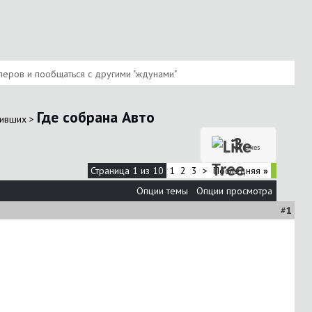
илеров и пообщаться с другими "ждунами"
Где собрана Авто
пивших
>
3
Likes
Страница 1 из 10
1
2
3
>
Последняя
»
Опции темы
Опции просмотра
#
1