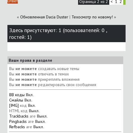
Ответ
Страница 2 из 2
<
1
2
«
Обновленная Dacia Duster
|
Техосмотр по новому!
»
Здесь присутствуют: 1
(пользователей: 0 ,
гостей: 1)
Ваши права в разделе
Вы
не можете
создавать новые темы
Вы
не можете
отвечать в темах
Вы
не можете
прикреплять вложения
Вы
не можете
редактировать свои сообщения
BB коды
Вкл.
Смайлы
Вкл.
[IMG]
код
Вкл.
HTML код
Выкл.
Trackbacks
are
Выкл.
Pingbacks
are
Выкл.
Refbacks
are
Выкл.