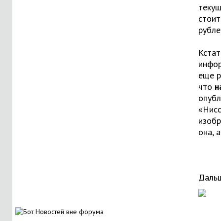
текущ
стоит
рубле
Кстат
инфор
еще р
что
н
опуб
«Нисс
изобр
она, а
Дальш