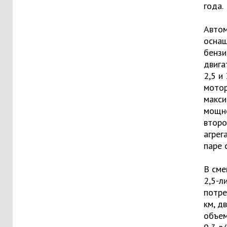
года.
Авто
осна
бенз
двига
2,5 и
мотор
макс
мощно
второ
агрег
паре 
В сме
2,5-л
потре
км, д
объем