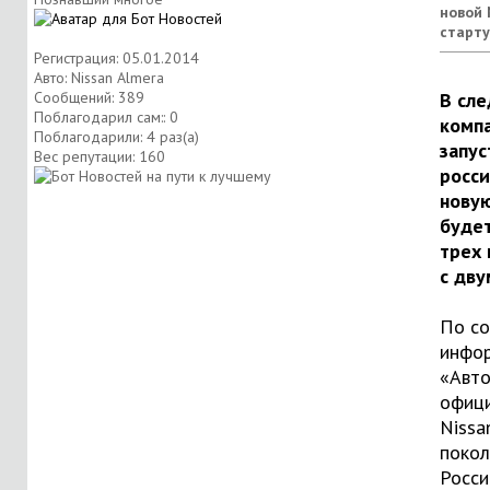
новой 
старту
Регистрация: 05.01.2014
Авто: Nissan Almera
Сообщений: 389
В сл
Поблагодарил сам:: 0
компа
Поблагодарили: 4 раз(а)
запус
Вес репутации:
160
росс
новую
будет
трех
с дву
По со
инфо
«Авто
офиц
Nissa
покол
Росси