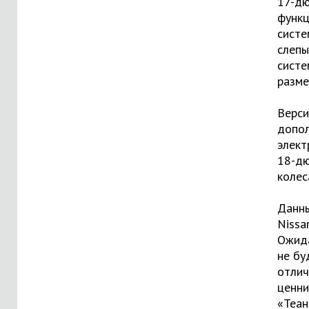
17-дю
функц
систе
слепы
систе
разме
Верси
допол
элект
18-д
колес
Данны
Nissa
Ожида
не бу
отлич
ценни
«Теан