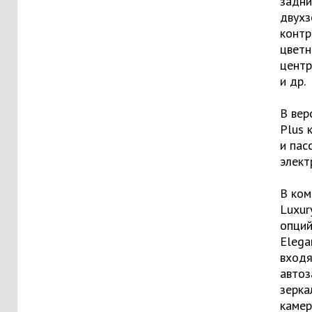
задни
двухз
контр
цветн
центр
и др.
В вер
Plus 
и пас
элект
В ко
Luxur
опций
Elega
вход
авто
зерка
камер