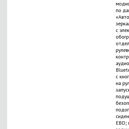
модиф
по д
«Авто
зерка
с эле
обогр
отдел
рулев
контр
аудио
Bluet
с кно
на ру
запус
поду
безоп
подог
сиден
EBD; 