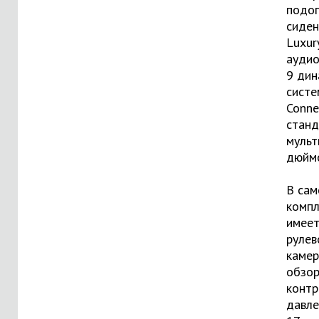
подог
сиден
Luxur
аудио
9 дин
систе
Conne
станд
мульт
дюймо
В сам
компл
имеет
рулев
камер
обзор
контр
давле