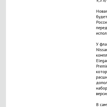
9,3 л
Новая
будет
Росси
пере
испол
У фла
Nissa
компл
Elega
Premi
котор
расши
допо
набор
верси
В сам