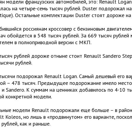
ян модели французских автомобилей, это: Renault Logan, 
лась на четыре-семь тысяч рублей. Duster подорожал на
tique). Остальные комплектации Duster стоят дороже на 
ившийся россиянам кроссовер с бензиновым двигателем
ач обойдется в 548 тысяч рублей. За 669 тысяч рублей 
телем в полноприводной версии с МКП.
тысяч рублей дороже отныне стоит Renault Sandero Step
тысячи рублей.
тысячи подорожал Renault Logan. Самый дешевый его вар
ой – 478 тысяч. Предыдущее подорожание имело место 
 и Sandero. К суммам на ценниках добавилось по 4-10 т
й конкретной модели.
ьные модели Renault подорожали еще больше – в районе
lt Koleos, но лишь в «продвинутом» его варианте, поск
 рублей, как и раньше.