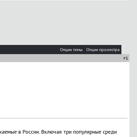
Опции темы
Опции просмотра
#
1
каемые в России. Включая три популярные среди