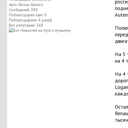
росси
Авто: Nissan Almera
подня
Сообщений: 389
Auten
Поблагодарил сам:: 0
Поблагодарили: 4 раз(а)
Вес репутации:
160
Полюб
перед
двига
На 5 
на 4 
На 4 
дорог
Logan
каждо
Остал
Renau
тысяч