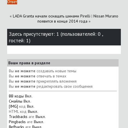
Ответ
«
LADA Granta начали оснащать шинами Pirelli
|
Nissan Murano
появится в конце 2014 года
»
Здесь присутствуют: 1
(пользователей: 0 ,
гостей: 1)
Ваши права в разделе
Вы
не можете
создавать новые темы
Вы
не можете
отвечать в темах
Вы
не можете
прикреплять вложения
Вы
не можете
редактировать свои сообщения
BB коды
Вкл.
Смайлы
Вкл.
[IMG]
код
Вкл.
HTML код
Выкл.
Trackbacks
are
Выкл.
Pingbacks
are
Выкл.
Refbacks
are
Выкл.