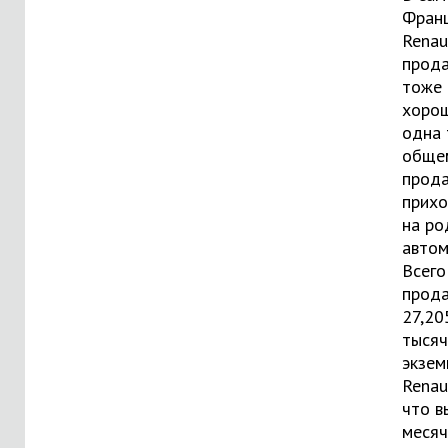
Фран
Renau
прод
тоже 
хорош
одна 
обще
прод
прихо
на ро
автом
Всего
прод
27,20
тысяч
экзем
Renaul
что 
меся