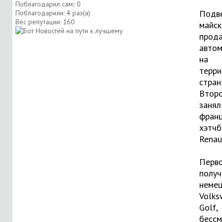
Поблагодарил сам:: 0
Подв
Поблагодарили: 4 раз(а)
Вес репутации:
160
майск
прод
авто
на
терри
стран
Второ
занял
франц
хэтчб
Renaul
Перв
получ
неме
Volks
Golf,
бесс