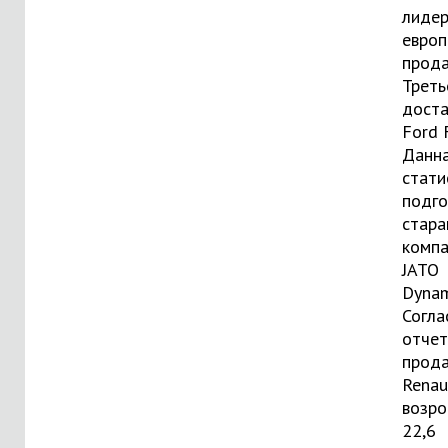
лиде
европ
прода
Треть
доста
Ford F
Данн
стати
подго
стара
комп
JATO
Dynam
Согла
отчет
прод
Renau
возро
22,6