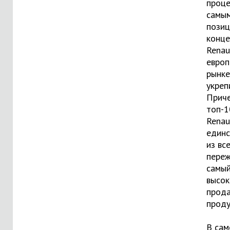
проце
самы
позиц
конце
Renau
европ
рынке
укреп
Приче
топ-1
Renau
единс
из вс
переж
самы
высок
прода
проду
В сам