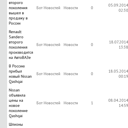
второго
05.09.201
поколения
Бот Новостей
Новости
0
02:3
вышел в
продажу в
России
Renault
Sandero
второго
18.07.201
Бот Новостей
Новости
0
поколения
13:3
производится
на АвтоВАЗе
В Россию
прибыл
18.05.201
Бот Новостей
Новости
0
новый Nissan
00:1
Qashqai
Nissan
объявила
цены на
08.04.201
Бот Новостей
Новости
1
новое
14:5
поколение
Qashqai
Шпионы