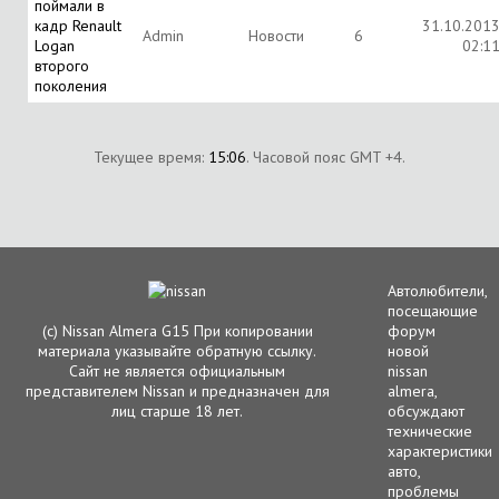
поймали в
кадр Renault
31.10.201
Аdmin
Новости
6
Logan
02:1
второго
поколения
Текущее время:
15:06
. Часовой пояс GMT +4.
Автолюбители,
посещающие
(с) Nissan Almera G15 При копировании
форум
материала указывайте обратную ссылку.
новой
Сайт не является официальным
nissan
представителем Nissan и предназначен для
almera,
лиц старше 18 лет.
обсуждают
технические
характеристики
авто,
проблемы