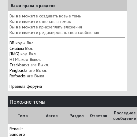
Ваши права в разделе
Вы
не можете
создавать новые темы
Вы
не можете
отвечать в темах
Вы
не можете
прикреплять вложения
Вы
не можете
редактировать свои сообщения
BB коды
Вкл.
Смайлы
Вкл.
[IMG]
код
Вкл.
HTML код
Выкл.
Trackbacks
are
Выкл.
Pingbacks
are
Выкл.
Refbacks
are
Выкл.
Правила форума
Похожие темы
Последнее
Тема
Автор
Раздел
Ответов
сообщение
Renault
Sandero