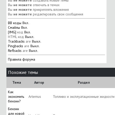
Вы
не можете
создавать новые темы
Вы
не можете
отвечать в темах
Вы
не можете
прикреплять вложения
Вы
не можете
редактировать свои сообщения
BB коды
Вкл.
Смайлы
Вкл.
[IMG]
код
Вкл.
HTML код
Выкл.
Trackbacks
are
Выкл.
Pingbacks
are
Выкл.
Refbacks
are
Выкл.
Правила форума
Похожие темы
Тема
Автор
Раздел
Как
экономить
Artemus
Топливо и эксплуатационные жидкости
бензин?
Бензин
для новой