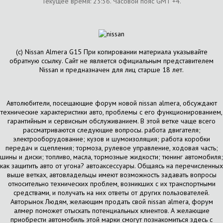
Текущее время:
23:36
. Часовой пояс GMT +4.
(с) Nissan Almera G15 При копировании материала указывайте
обратную ссылку. Сайт не является официальным представителем
Nissan и предназначен для лиц старше 18 лет.
Автолюбители, посещающие форум новой nissan almera, обсуждают
технические характеристики авто, проблемы с его функционированием,
гарантийным и сервисным обслуживанием. В этой ветке чаще всего
рассматриваются следующие вопросы. работа двигателя;
электрооборудование; кузов и шумоизоляция; работа коробки
передач и сцепления; тормоза, рулевое управление, ходовая часть;
шины и диски; топливо, масла, тормозные жидкости; тюнинг автомобиля;
как защитить авто от угона? автоаксессуары. Общаясь на перечисленных
выше ветках, автовладельцы имеют возможность задавать вопросы
относительно технических проблем, возникших с их транспортными
средствами, и получать на них ответы от других пользователей.
Авторынок Людям, желающим продать свой nissan almera, форум
алмер поможет отыскать потенциальных клиентов. А желающие
приобрести автомобиль этой марки смогут познакомиться здесь с