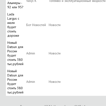
Vasyl K
Топливо и эксплуатационные жидкости
Альмеры -
92 или 95?
Lada
Largus с
июля
Бот Новостей
Новости
будет
стоить
дороже
Новый
Datsun для
России
Аdmin
Новости
будет
стоить 380
тыс.рублей
Новый
Datsun для
России
Аdmin
Новости
будет
стоить 380
тыс.рублей