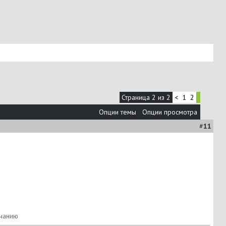
Страница 2 из 2
<
1
2
Опции темы
Опции просмотра
#
11