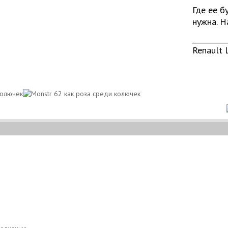
Где ее б
нужна. Н
__________
Renault 