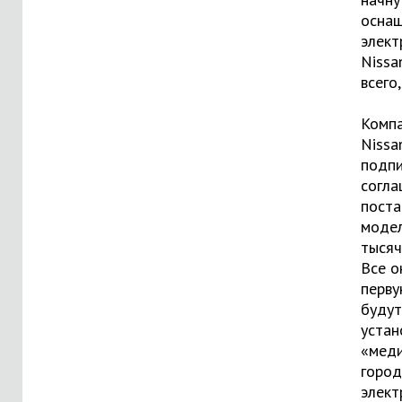
оснащ
элект
Nissa
всего,
Комп
Nissa
подп
согла
поста
модел
тысяч
Все о
перву
будут
устан
«мед
город
элект