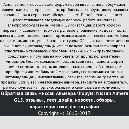
Автолюбители, посещающие форум новой nissan almera, обсуждают
технические характеристики авто, проблемы с его функционированием,
гарантийным и сервисным обслуживанием. В этой ветке чаще всего
рассматриваются следующие вопросы. работа двигателя;
электрооборудование; кузов и шумоизоляция; работа коробки
передач и сцепления; тормоза, рулевое управление, ходовая часть;
шины и диски; топливо, масла, тормозные жидкости; тюнинг автомобиля;
как защитить авто от угона? автоаксессуары. Общаясь на перечисленных
выше ветках, автовладельцы имеют возможность задавать вопросы
относительно технических проблем, возникших с их транспортными
средствами, и получать на них ответы от других пользователей.
Авторынок Людям, желающим продать свой nissan almera, форум
алмер поможет отыскать потенциальных клиентов. А желающие
приобрести автомобиль этой марки смогут познакомиться здесь с
автовладельцами, выставляющими свои транспортные средства на
продажу. Если у вас имеется нисан альмера, заходите на autoalmera.ru,
регистрируйтесь на портале, оставляйте свои отзывы и комментарии.
Обратная связь
Ниссан Альмера Форум: Nissan Almera
G15. отзывы , тест драйв, новости, обзоры,
характеристики, фотографии
Copyright © 2013-2017