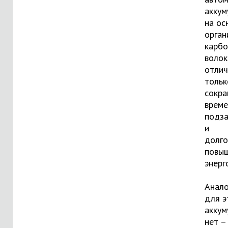
аккум
на ос
орган
карбо
волок
отлич
тольк
сокр
време
подза
и
долго
повы
энерг
Анало
для э
аккум
нет –