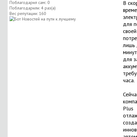
В ско
Поблагодарил сам:: 0
Поблагодарили: 4 раз(а)
време
Вес репутации:
160
элект
для п
своей
потре
лишь 
минут
для з
аккум
требу
часа.
Сейча
компа
Plus
отлаж
созд
инно
авто