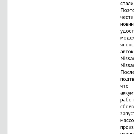
стали
Поэт
чести
новин
удост
моде
японс
авток
Nissa
Nissan
После
подтв
что
аккум
работ
сбоев
запус
массо
произ
начну