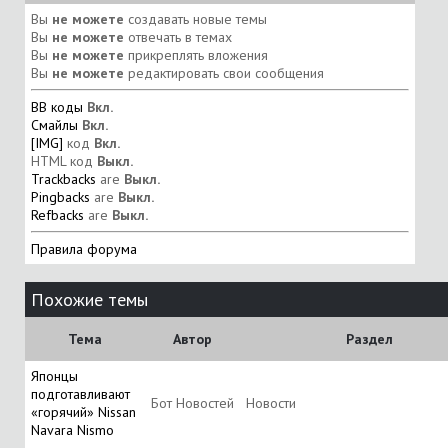
Вы
не можете
создавать новые темы
Вы
не можете
отвечать в темах
Вы
не можете
прикреплять вложения
Вы
не можете
редактировать свои сообщения
BB коды
Вкл.
Смайлы
Вкл.
[IMG]
код
Вкл.
HTML код
Выкл.
Trackbacks
are
Выкл.
Pingbacks
are
Выкл.
Refbacks
are
Выкл.
Правила форума
Похожие темы
Тема
Автор
Раздел
Японцы
подготавливают
Бот Новостей
Новости
«горячий» Nissan
Navara Nismo