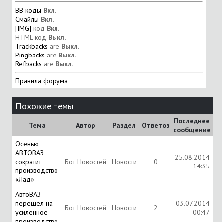
BB коды
Вкл.
Смайлы
Вкл.
[IMG]
код
Вкл.
HTML код
Выкл.
Trackbacks
are
Выкл.
Pingbacks
are
Выкл.
Refbacks
are
Выкл.
Правила форума
Похожие темы
Последнее
Тема
Автор
Раздел
Ответов
сообщение
Осенью
АВТОВАЗ
25.08.2014
сократит
Бот Новостей
Новости
0
14:35
производство
«Лад»
АвтоВАЗ
перешел на
03.07.2014
Бот Новостей
Новости
2
усиленное
00:47
производство