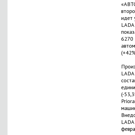
«
АВТ
второ
идет 
LADA 
показ
6270
авто
(+42%
Прои
LADA 
соста
един
(-53,
Prior
машин
Внед
LADA 
февра