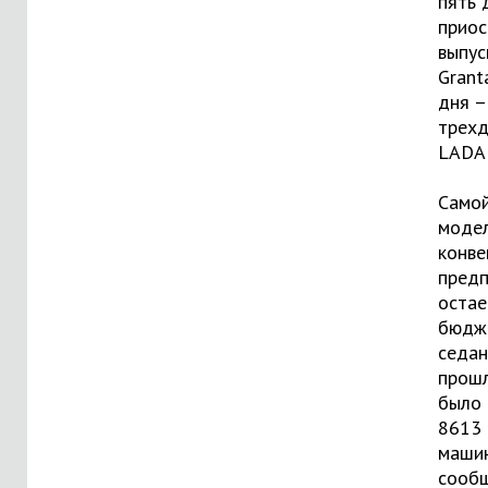
пять 
приос
выпус
Grant
дня –
трехд
LADA 
Самой
моде
конве
предп
остае
бюдж
седан
прош
было
8613 
машин
сооб