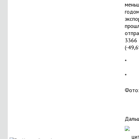
меньш
годом
экспо
прош
отпра
3366
(-49,6
*
*
Фото
Дальш