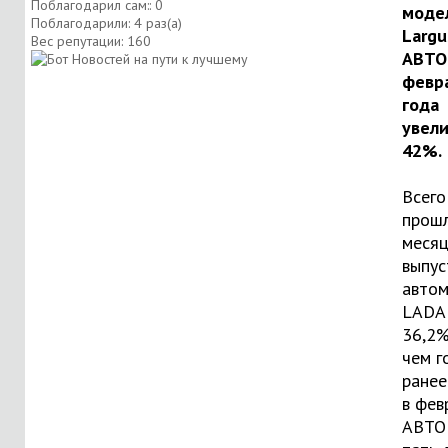
Поблагодарил сам:: 0
моде
Поблагодарили: 4 раз(а)
Largu
Вес репутации:
160
АВТО
февр
года
увели
42%.
Всего
прош
месяц
выпус
авто
LADA 
36,2%
чем г
ранее
в фев
АВТО