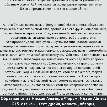
(с) Nissan Almera G15 При копировании материала указывайте
обратную ссылку. Сайт не является официальным представителем
Nissan и предназначен для лиц старше 18 лет.
Автолюбители, посещающие форум новой nissan almera, обсуждают
технические характеристики авто, проблемы с его функционированием,
гарантийным и сервисным обслуживанием. В этой ветке чаще всего
рассматриваются следующие вопросы. работа двигателя;
электрооборудование; кузов и шумоизоляция; работа коробки
передач и сцепления; тормоза, рулевое управление, ходовая часть;
шины и диски; топливо, масла, тормозные жидкости; тюнинг автомобиля;
как защитить авто от угона? автоаксессуары. Общаясь на перечисленных
выше ветках, автовладельцы имеют возможность задавать вопросы
относительно технических проблем, возникших с их транспортными
средствами, и получать на них ответы от других пользователей.
Авторынок Людям, желающим продать свой nissan almera, форум
алмер поможет отыскать потенциальных клиентов. А желающие
приобрести автомобиль этой марки смогут познакомиться здесь с
автовладельцами, выставляющими свои транспортные средства на
продажу. Если у вас имеется нисан альмера, заходите на autoalmera.ru,
регистрируйтесь на портале, оставляйте свои отзывы и комментарии.
Обратная связь
Ниссан Альмера Форум: Nissan Almera
G15. отзывы , тест драйв, новости, обзоры,