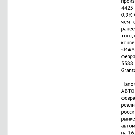
произ
4425 
0,9% 
чем г
ранее
того, 
конве
«ИжА
февр
3388 
Grant
Напо
АВТО
февр
реали
росси
рынке
автом
на 16