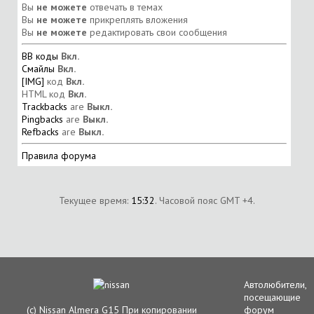
Вы
не можете
отвечать в темах
Вы
не можете
прикреплять вложения
Вы
не можете
редактировать свои сообщения
BB коды
Вкл.
Смайлы
Вкл.
[IMG]
код
Вкл.
HTML код
Вкл.
Trackbacks
are
Выкл.
Pingbacks
are
Выкл.
Refbacks
are
Выкл.
Правила форума
Текущее время:
15:32
. Часовой пояс GMT +4.
Автолюбители,
посещающие
(с) Nissan Almera G15 При копировании
форум