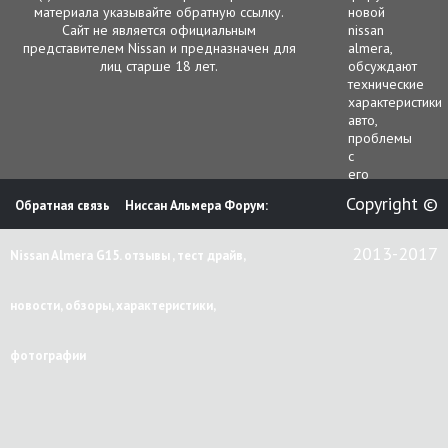
материала указывайте обратную ссылку.
новой
Сайт не является официальным
nissan
представителем Nissan и предназначен для
almera,
лиц старше 18 лет.
обсуждают
технические
характеристики
авто,
проблемы
с
его
функционирова
Copyright ©
Обратная связь
Ниссан Альмера Форум:
гарантийным
и
сервисным
2013-2017
Nissan Almera G15. отзывы , тест драйв,
обслуживанием.
В
этой
новости, обзоры, характеристики,
ветке
чаще
всего
фотографии
рассматриваютс
следующие
вопросы.
работа
двигателя;