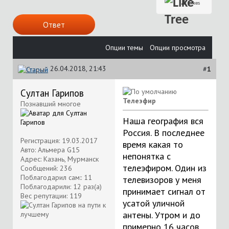
1
Likes
Ответ
Опции темы
Опции просмотра
26.04.2018, 21:43
#
1
Султан Гарипов
Телеэфир
Познавший многое
Наша география вся
Россия. В последнее
Регистрация: 19.03.2017
время какая то
Авто: Альмера G15
непонятка с
Адрес: Казань, Мурманск
телеэфиром. Один из
Сообщений: 236
Поблагодарил сам:: 11
телевизоров у меня
Поблагодарили: 12 раз(а)
принимает сигнал от
Вес репутации:
119
усатой уличной
антены. Утром и до
примерно 16 часов