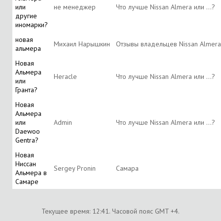
или
не менеджер
Что лучше Nissan Almera или ...?
другие
иномарки?
новая
Михаил Нарышкин
Отзывы владельцев Nissan Almer
альмера
Новая
Альмера
Heracle
Что лучше Nissan Almera или ...?
или
Гранта?
Новая
Альмера
или
Аdmin
Что лучше Nissan Almera или ...?
Daewoo
Gentra?
Новая
Ниссан
Sergey Pronin
Самара
Альмера в
Самаре
Текущее время:
12:41
. Часовой пояс GMT +4.