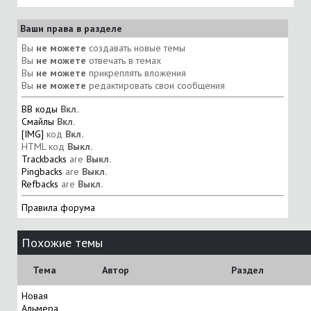
Ваши права в разделе
Вы
не можете
создавать новые темы
Вы
не можете
отвечать в темах
Вы
не можете
прикреплять вложения
Вы
не можете
редактировать свои сообщения
BB коды
Вкл.
Смайлы
Вкл.
[IMG]
код
Вкл.
HTML код
Выкл.
Trackbacks
are
Выкл.
Pingbacks
are
Выкл.
Refbacks
are
Выкл.
Правила форума
Похожие темы
Тема
Автор
Раздел
Новая
Альмера