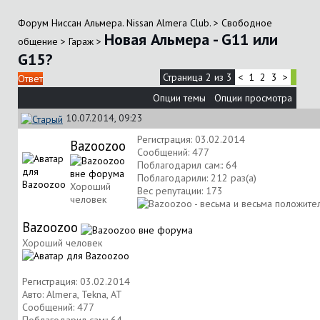
Форум Ниссан Альмера. Nissan Almera Club.
>
Свободное
Новая Альмера - G11 или
общение
>
Гараж
>
G15?
Страница 2 из 3
<
1
2
3
>
Ответ
Опции темы
Опции просмотра
10.07.2014, 09:23
Регистрация: 03.02.2014
Bazoozoo
Сообщений: 477
Поблагодарил сам:: 64
Поблагодарили: 212 раз(а)
Хороший
Вес репутации:
173
человек
Bazoozoo
Хороший человек
Регистрация: 03.02.2014
Авто: Almera, Tekna, AT
Сообщений: 477
Поблагодарил сам:: 64